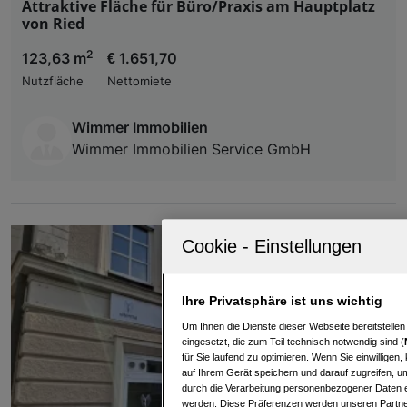
Attraktive Fläche für Büro/Praxis am Hauptplatz
von Ried
2
123,63 m
€ 1.651,70
Nutzfläche
Nettomiete
Wimmer Immobilien
Wimmer Immobilien Service GmbH
Ihre Privatsphäre ist uns wichtig
Um Ihnen die Dienste dieser Webseite bereitstelle
eingesetzt, die zum Teil technisch notwendig sind (
für Sie laufend zu optimieren. Wenn Sie einwillige
auf Ihrem Gerät speichern und darauf zugreifen, um
durch die Verarbeitung personenbezogener Daten e
werden. Diese Präferenzen werden unseren Partnern