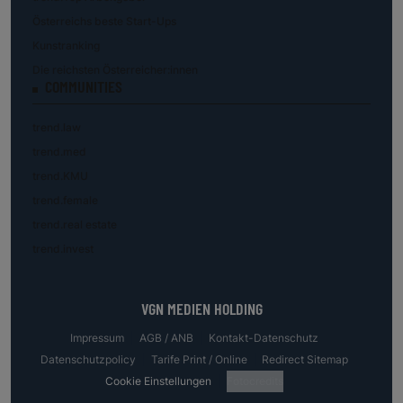
Österreichs beste Start-Ups
Kunstranking
Die reichsten Österreicher:innen
COMMUNITIES
trend.law
trend.med
trend.KMU
trend.female
trend.real estate
trend.invest
VGN MEDIEN HOLDING
Impressum
AGB / ANB
Kontakt-Datenschutz
Datenschutzpolicy
Tarife Print / Online
Redirect Sitemap
Cookie Einstellungen
Fotocredits