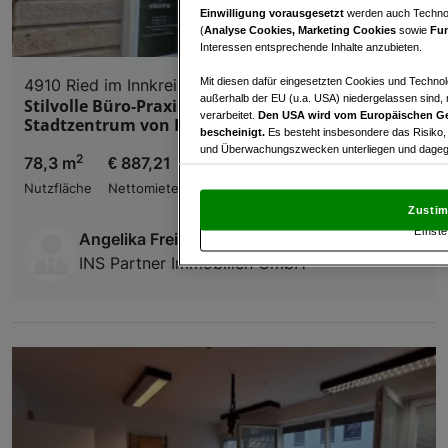
Einwilligung vorausgesetzt
werden auch Technol
(
Analyse Cookies, Marketing Cookies
sowie
Fun
Interessen entsprechende Inhalte anzubieten.
Mit diesen dafür eingesetzten Cookies und Technol
4910 Ried im Innkreis
außerhalb der EU (u.a. USA) niedergelassen sind,
Stilvolle Büro-Praxisfläche oder Geschäftslokal im
verarbeitet.
Den USA wird vom Europäischen Ge
Stadtzentrum von Ried
bescheinigt.
Es besteht insbesondere das Risiko,
und Überwachungszwecken unterliegen und dagege
2
78,3 m
€ 887,21
Mit Klick auf „Zustimmen & fortfahren“ willig
Nutzfläche
Nettomiete
von Drittanbietern (auch aus USA) ein.
In den Ei
Zustim
und Widerspruch gegen die Verarbeitung auf der Gr
Einste
„Cookie Einstellungen“, die sich auf jeder Seite unt
Angelika Freimüller
INS Partner Immobilien GmbH
Wir und unsere Partner verarbeiten 
Verwendung genauer Standortdaten. Endgeräteeigens
Zugriff auf Informationen auf einem Endgerät. Per
und der Performance von Inhalten, Zielgruppenfo
Liste der Partner (Lieferanten)