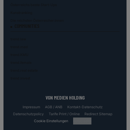
Österreichs beste Start-Ups
Kunstranking
Die reichsten Österreicher:innen
COMMUNITIES
trend.law
trend.med
trend.KMU
trend.female
trend.real estate
trend.invest
VGN MEDIEN HOLDING
Impressum
AGB / ANB
Kontakt-Datenschutz
Datenschutzpolicy
Tarife Print / Online
Redirect Sitemap
Cookie Einstellungen
Fotocredits