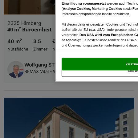
Einwilligung vorausgesetzt
werden auch Technol
(
Analyse Cookies, Marketing Cookies
sowie
Fun
Interessen entsprechende Inhalte anzubieten.
2325 Himberg
Mit diesen dafür eingesetzten Cookies und Technol
40 m² Büroeinheit
außerhalb der EU (u.a. USA) niedergelassen sind,
verarbeitet.
Den USA wird vom Europäischen Ge
2
bescheinigt.
Es besteht insbesondere das Risiko,
40 m
3,5
€ 950,00
und Überwachungszwecken unterliegen und dagege
Nutzfläche
Zimmer
Nettomiete
Mit Klick auf „Zustimmen & fortfahren“ willig
von Drittanbietern (auch aus USA) ein.
In den Ei
Wolfgang STERN
Zustim
und Widerspruch gegen die Verarbeitung auf der Gr
Einste
REMAX Vital - Wolfgang Stern Immobilien e.U.
„Cookie Einstellungen“, die sich auf jeder Seite unt
Wir und unsere Partner verarbeiten 
Verwendung genauer Standortdaten. Endgeräteeigens
Zugriff auf Informationen auf einem Endgerät. Per
und der Performance von Inhalten, Zielgruppenfo
Liste der Partner (Lieferanten)