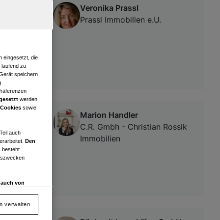
Veronika Prassl
Prassl Immobilien e.U.
 eingesetzt, die
e laufend zu
 Gerät speichern
g
Präferenzen
gesetzt
werden
 Cookies
sowie
Marion Handler
 optimaler
C.R. Gmbh - Christian Rossik
Teil auch
Immobilien
erarbeitet.
Den
 besteht
ngszwecken
d auch von
en und
 auf „Cookie
en verwalten