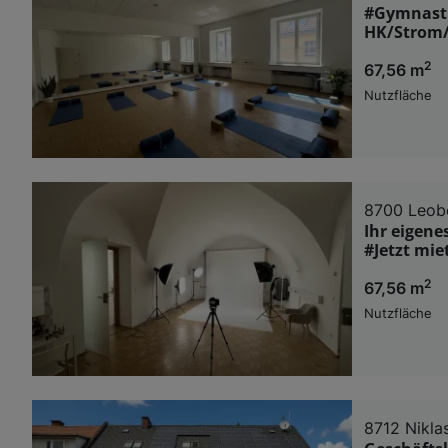
#Gymnasti
HK/Strom/
2
67,56 m
Nutzfläche
8700 Leob
Ihr eigen
#Jetzt mie
2
67,56 m
Nutzfläche
8712 Nikla