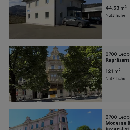
2
44,53 m
Nutzfläche
8700 Leob
Repräsenta
2
121 m
Nutzfläche
8700 Leob
Moderne Bü
bezugsfert