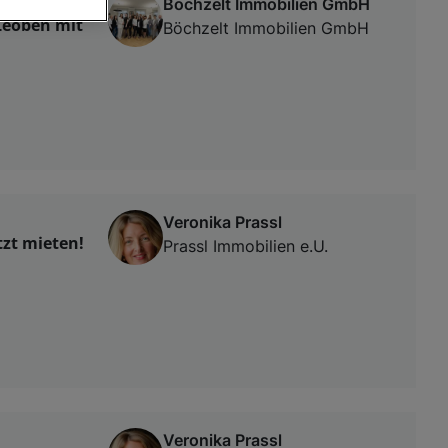
Böchzelt Immobilien GmbH
Leoben mit
Böchzelt Immobilien GmbH
von oder Zugriff
und der
Veronika Prassl
zt mieten!
Prassl Immobilien e.U.
Veronika Prassl