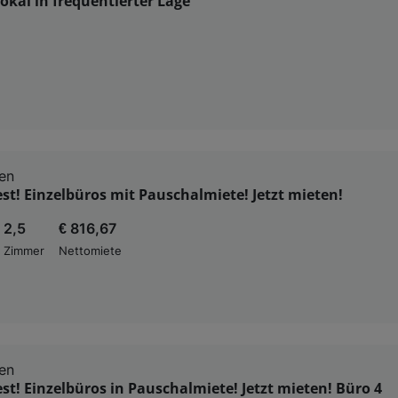
okal in frequentierter Lage
en
t! Einzelbüros mit Pauschalmiete! Jetzt mieten!
2,5
€ 816,67
Zimmer
Nettomiete
en
t! Einzelbüros in Pauschalmiete! Jetzt mieten! Büro 4