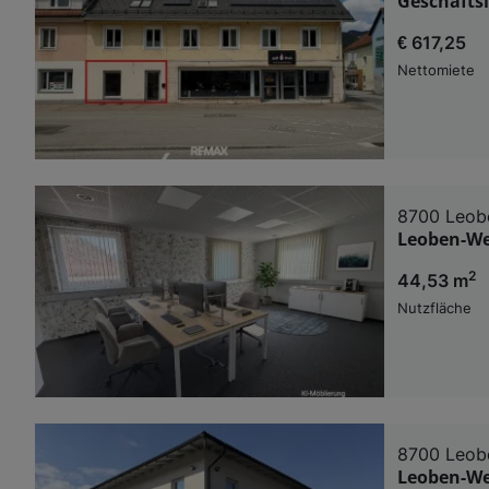
Geschäftsl
€ 617,25
Nettomiete
8700 Leob
Leoben-Wes
2
44,53 m
Nutzfläche
8700 Leob
Leoben-Wes