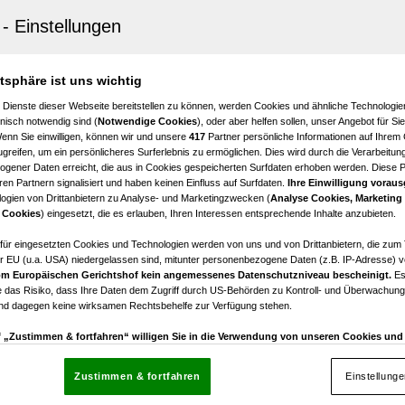
en
-Büro in Leoben mit Lift - jetzt mieten!
6
€ 3.430,56
atsphäre ist uns wichtig
Zimmer
Nettomiete
 Dienste dieser Webseite bereitstellen zu können, werden Cookies und ähnliche Technologien
nisch notwendig sind (
Notwendige Cookies
), oder aber helfen sollen, unser Angebot für Si
Wenn Sie einwilligen, können wir und unsere
417
Partner persönliche Informationen auf Ihrem
greifen, um ein persönlicheres Surferlebnis zu ermöglichen. Dies wird durch die Verarbeitun
gener Daten erreicht, die aus in Cookies gespeicherten Surfdaten erhoben werden. Diese 
en Partnern signalisiert und haben keinen Einfluss auf Surfdaten.
Ihre Einwilligung voraus
ogien von Drittanbietern zu Analyse- und Marketingzwecken (
Analyse Cookies, Marketing
en
 Cookies
) eingesetzt, die es erlauben, Ihren Interessen entsprechende Inhalte anzubieten.
eie Geschäftsfläche mit sehr guter Parkmöglichkeit und
anbindung
afür eingesetzten Cookies und Technologien werden von uns und von Drittanbietern, die zum 
r EU (u.a. USA) niedergelassen sind, mitunter personenbezogene Daten (z.B. IP-Adresse) v
m Europäischen Gerichtshof kein angemessenes Datenschutzniveau bescheinigt.
Es
€ 2.530,96
 das Risiko, dass Ihre Daten dem Zugriff durch US-Behörden zu Kontroll- und Überwachu
Nettomiete
und dagegen keine wirksamen Rechtsbehelfe zur Verfügung stehen.
uf „Zustimmen & fortfahren“ willigen Sie in die Verwendung von unseren Cookies un
rn (auch aus USA) ein.
In den Einstellungen können Sie jederzeit Ihre Präferenzen verwalt
gegen die Verarbeitung auf der Grundlage berechtigter Interessen einlegen. Klicken Sie dazu
Zustimmen & fortfahren
Einstellung
“, die sich auf jeder Seite unten im Footer befinden.