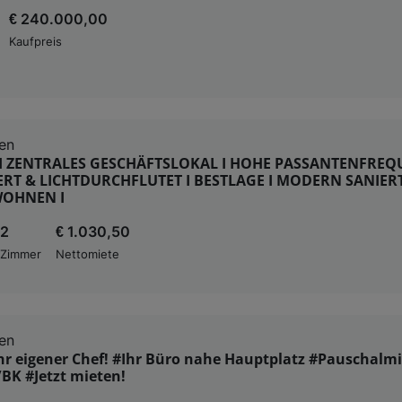
€ 240.000,00
Kaufpreis
en
I ZENTRALES GESCHÄFTSLOKAL I HOHE PASSANTENFREQU
ERT & LICHTDURCHFLUTET I BESTLAGE I MODERN SANIERT
WOHNEN I
2
€ 1.030,50
Zimmer
Nettomiete
en
Ihr eigener Chef! #Ihr Büro nahe Hauptplatz #Pauschalmi
BK #Jetzt mieten!