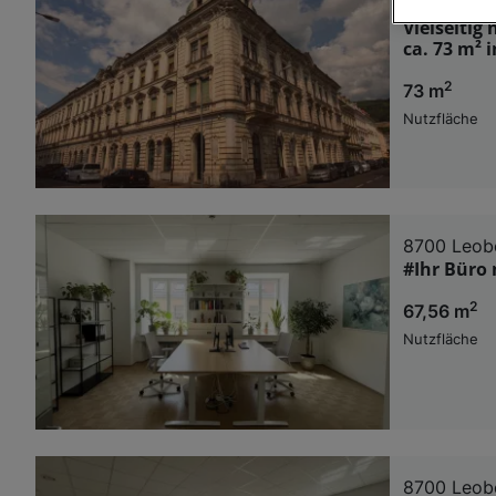
8700 Leob
Vielseitig
Wir und u
ca. 73 m²
Verwendung g
2
73 m
auf Informat
Performance 
Nutzfläche
Liste der Pa
8700 Leob
#Ihr Büro
2
67,56 m
Nutzfläche
8700 Leob