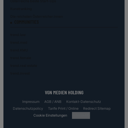
Österreichs beste Start-Ups
Kunstranking
Die reichsten Österreicher:innen
COMMUNITIES
trend.law
trend.med
trend.KMU
trend.female
trend.real estate
trend.invest
VGN MEDIEN HOLDING
Impressum
AGB / ANB
Kontakt-Datenschutz
Datenschutzpolicy
Tarife Print / Online
Redirect Sitemap
Cookie Einstellungen
Fotocredits