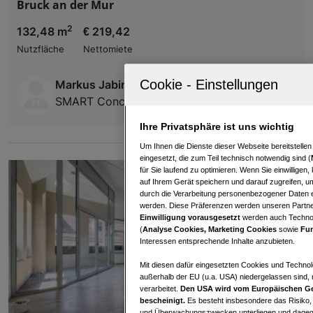
Bruck an der Mur
2
132,48 m
€ 219,42
Nutzfläche
Nettomiete
Markus Jabinger
SMART Concepts GmbH
Ihre Privatsphäre ist uns wichtig
Um Ihnen die Dienste dieser Webseite bereitstelle
eingesetzt, die zum Teil technisch notwendig sind (
für Sie laufend zu optimieren. Wenn Sie einwillige
auf Ihrem Gerät speichern und darauf zugreifen, um
durch die Verarbeitung personenbezogener Daten e
werden. Diese Präferenzen werden unseren Partnern
Einwilligung vorausgesetzt
werden auch Technol
(
Analyse Cookies, Marketing Cookies
sowie
Fun
Interessen entsprechende Inhalte anzubieten.
Mit diesen dafür eingesetzten Cookies und Technol
außerhalb der EU (u.a. USA) niedergelassen sind,
verarbeitet.
Den USA wird vom Europäischen Ge
bescheinigt.
Es besteht insbesondere das Risiko,
und Überwachungszwecken unterliegen und dagege