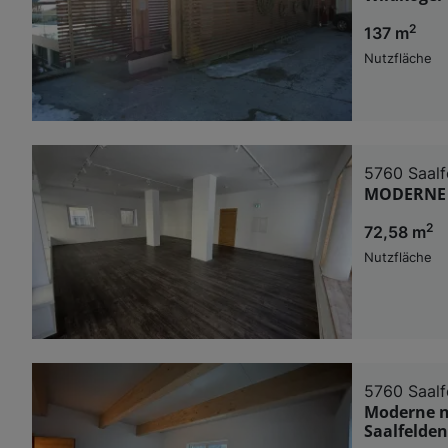
2
137 m
Nutzfläche
5760 Saalf
MODERNE 
2
72,58 m
Nutzfläche
5760 Saalf
Moderne n
Saalfelden