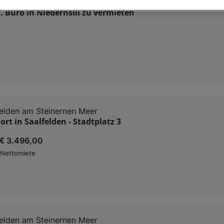
rnsill
. Büro in Niedernsill zu vermieten
nsere Partner verarbeiten Daten, um Folgendes bereitzustellen:
enauer Standortdaten. Endgeräteeigenschaften zur Identifikation aktiv abfragen. Speichern 
ionen auf einem Endgerät. Personalisierte Werbung und Inhalte, Messung von Werbeleistung 
von Inhalten, Zielgruppenforschung sowie Entwicklung und Verbesserung von Angeboten.
rtner (Lieferanten)
elden am Steinernen Meer
rt in Saalfelden - Stadtplatz 3
€ 3.496,00
Nettomiete
elden am Steinernen Meer