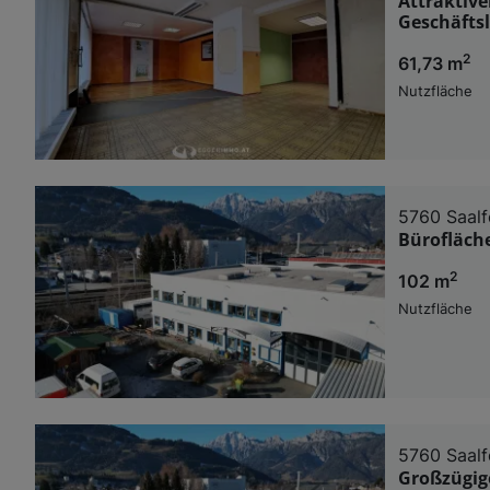
Attraktive
Geschäfts
2
61,73 m
Nutzfläche
5760 Saalf
Bürofläche
2
102 m
Nutzfläche
5760 Saalf
Großzügige