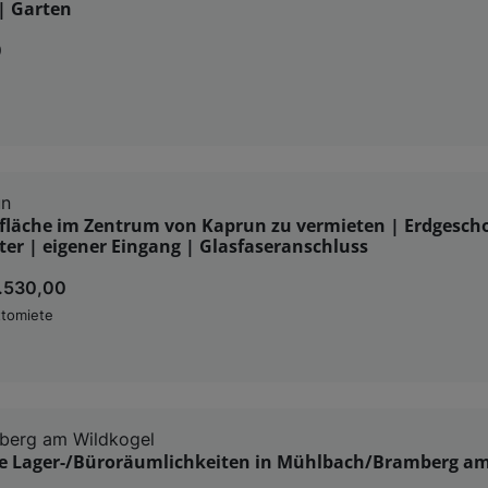
| Garten
0
un
ofläche im Zentrum von Kaprun zu vermieten | Erdgesch
er | eigener Eingang | Glasfaseranschluss
1.530,00
tomiete
berg am Wildkogel
e Lager-/Büroräumlichkeiten in Mühlbach/Bramberg a