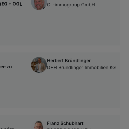
(EG + OG),
CL-immogroup GmbH
Herbert Bründlinger
See zu
D+H Bründlinger Immobilien KG
Franz Schubhart