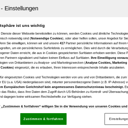
sill
rsill: Neubau !! Büro, Praxis, Therapie, Kanzlei uvm. ab
! Parkplätze vorhanden, Lift im Haus !
atsphäre ist uns wichtig
3
€ 1.403,00
 Dienste dieser Webseite bereitstellen zu können, werden Cookies und ähnliche Technologien
Zimmer
Nettomiete
nisch notwendig sind (
Notwendige Cookies
), oder aber helfen sollen, unser Angebot für Si
Wenn Sie einwilligen, können wir und unsere
417
Partner persönliche Informationen auf Ihrem
greifen, um ein persönlicheres Surferlebnis zu ermöglichen. Dies wird durch die Verarbeitun
gener Daten erreicht, die aus in Cookies gespeicherten Surfdaten erhoben werden. Diese 
en Partnern signalisiert und haben keinen Einfluss auf Surfdaten.
Ihre Einwilligung voraus
ogien von Drittanbietern zu Analyse- und Marketingzwecken (
Analyse Cookies, Marketing
s
 Cookies
) eingesetzt, die es erlauben, Ihren Interessen entsprechende Inhalte anzubieten.
ntrum: Geschäftslokal zu vermieten
afür eingesetzten Cookies und Technologien werden von uns und von Drittanbietern, die zum 
r EU (u.a. USA) niedergelassen sind, mitunter personenbezogene Daten (z.B. IP-Adresse) v
m Europäischen Gerichtshof kein angemessenes Datenschutzniveau bescheinigt.
Es
 das Risiko, dass Ihre Daten dem Zugriff durch US-Behörden zu Kontroll- und Überwachu
und dagegen keine wirksamen Rechtsbehelfe zur Verfügung stehen.
uf „Zustimmen & fortfahren“ willigen Sie in die Verwendung von unseren Cookies un
rn (auch aus USA) ein.
In den Einstellungen können Sie jederzeit Ihre Präferenzen verwalt
gegen die Verarbeitung auf der Grundlage berechtigter Interessen einlegen. Klicken Sie dazu
Zustimmen & fortfahren
Einstellung
“, die sich auf jeder Seite unten im Footer befinden.