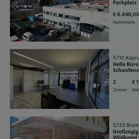
Parkplatz 
€ 6.496,0
Nettomiete
5710 Kapr
Helle Bür
Schaufenst
2
€ 
Zimmer
Net
5733 Bram
Großzügig
Wildkogel