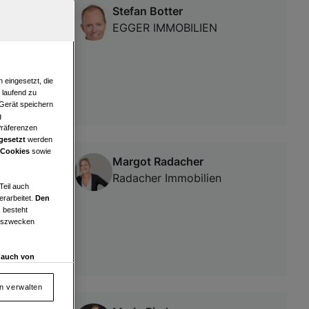
Stefan Botter
 SOFORT zu
EGGER IMMOBILIEN
 eingesetzt, die
e laufend zu
 Gerät speichern
g
Präferenzen
gesetzt
werden
 Cookies
sowie
Margot Radacher
Radacher Immobilien
Teil auch
erarbeitet.
Den
 besteht
ngszwecken
d auch von
en und
 auf „Cookie
en verwalten