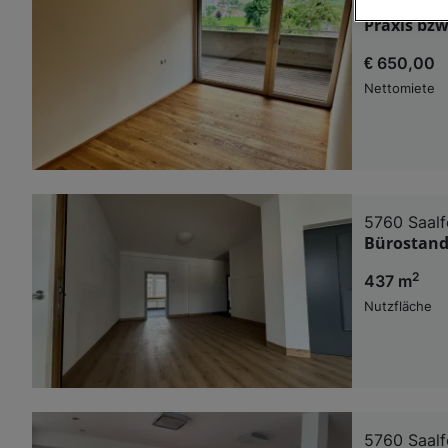
5722 Niede
Praxis bzw
Wir und u
€ 650,00
Verwendung g
auf Informat
Nettomiete
Performance 
Liste der Pa
5760 Saalf
Bürostando
2
437 m
Nutzfläche
5760 Saalf