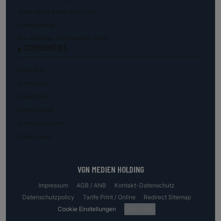
Österreichs beste Start-Ups
Kunstranking
Die reichsten Österreicher:innen
COMMUNITIES
trend.law
trend.med
trend.KMU
trend.female
trend.real estate
trend.invest
VGN MEDIEN HOLDING
Impressum
AGB / ANB
Kontakt-Datenschutz
Datenschutzpolicy
Tarife Print / Online
Redirect Sitemap
Cookie Einstellungen
Fotocredits