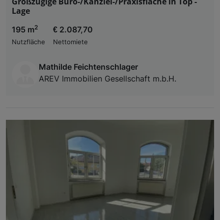
Großzügige Büro-/Kanzlei-/Praxisfläche in Top -
Lage
2
195 m
€ 2.087,70
Nutzfläche
Nettomiete
Mathilde Feichtenschlager
AREV Immobilien Gesellschaft m.b.H.