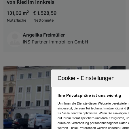
von Ried im Innkreis
2
131,02 m
€ 1.528,59
Nutzfläche
Nettomiete
Angelika Freimüller
INS Partner Immobilien GmbH
Ihre Privatsphäre ist uns wichtig
Um Ihnen die Dienste dieser Webseite bereitstelle
eingesetzt, die zum Teil technisch notwendig sind (
für Sie laufend zu optimieren. Wenn Sie einwillige
auf Ihrem Gerät speichern und darauf zugreifen, um
durch die Verarbeitung personenbezogener Daten e
werden. Diese Präferenzen werden unseren Partnern