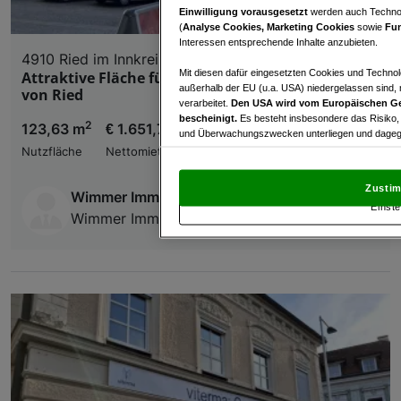
Einwilligung vorausgesetzt
werden auch Technol
(
Analyse Cookies, Marketing Cookies
sowie
Fun
Interessen entsprechende Inhalte anzubieten.
4910 Ried im Innkreis
Mit diesen dafür eingesetzten Cookies und Technol
Attraktive Fläche für Büro/Praxis am Hauptplatz
außerhalb der EU (u.a. USA) niedergelassen sind,
von Ried
verarbeitet.
Den USA wird vom Europäischen Ge
bescheinigt.
Es besteht insbesondere das Risiko,
2
123,63 m
€ 1.651,70
und Überwachungszwecken unterliegen und dagege
Nutzfläche
Nettomiete
Mit Klick auf „Zustimmen & fortfahren“ willig
von Drittanbietern (auch aus USA) ein.
In den Ei
Zustim
Wimmer Immobilien
und Widerspruch gegen die Verarbeitung auf der Gr
Einste
„Cookie Einstellungen“, die sich auf jeder Seite unt
Wimmer Immobilien Service GmbH
Wir und unsere Partner verarbeiten 
Verwendung genauer Standortdaten. Endgeräteeigens
Zugriff auf Informationen auf einem Endgerät. Per
und der Performance von Inhalten, Zielgruppenfo
Liste der Partner (Lieferanten)