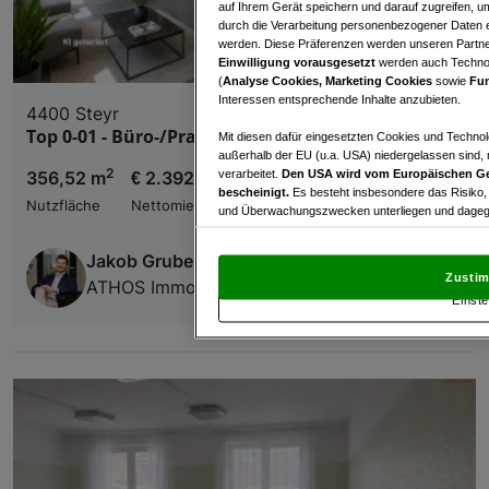
auf Ihrem Gerät speichern und darauf zugreifen, um
durch die Verarbeitung personenbezogener Daten e
werden. Diese Präferenzen werden unseren Partnern
Einwilligung vorausgesetzt
werden auch Technol
(
Analyse Cookies, Marketing Cookies
sowie
Fun
Interessen entsprechende Inhalte anzubieten.
4400 Steyr
Top 0-01 - Büro-/Praxisfläche im Steyr Nordpool
Mit diesen dafür eingesetzten Cookies und Technol
außerhalb der EU (u.a. USA) niedergelassen sind,
2
verarbeitet.
Den USA wird vom Europäischen Ge
356,52 m
€ 2.392,04
bescheinigt.
Es besteht insbesondere das Risiko,
Nutzfläche
Nettomiete
und Überwachungszwecken unterliegen und dagege
Mit Klick auf „Zustimmen & fortfahren“ willig
Jakob Gruber
von Drittanbietern (auch aus USA) ein.
In den Ei
Zustim
ATHOS Immobilien AG
und Widerspruch gegen die Verarbeitung auf der Gr
Einste
„Cookie Einstellungen“, die sich auf jeder Seite unt
Wir und unsere Partner verarbeiten 
Verwendung genauer Standortdaten. Endgeräteeigens
Zugriff auf Informationen auf einem Endgerät. Per
und der Performance von Inhalten, Zielgruppenfo
Liste der Partner (Lieferanten)