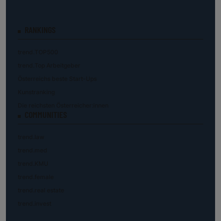
RANKINGS
trend.TOP500
trend.Top Arbeitgeber
Österreichs beste Start-Ups
Kunstranking
Die reichsten Österreicher:innen
COMMUNITIES
trend.law
trend.med
trend.KMU
trend.female
trend.real estate
trend.invest