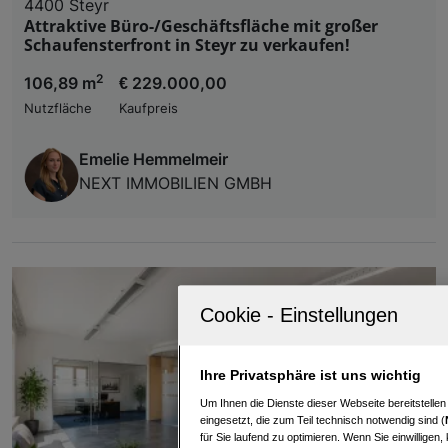
4400 Steyr
Attraktive Büro-/Geschäftsfläche mit großer
Schaufensterfront in Steyr zu verkaufen!
2
106,89 m
€ 229.000,00
Nutzfläche
Kaufpreis
Emelie Hemmelmeir
NEXT IMMOBILIEN GMBH
Ihre Privatsphäre ist uns wichtig
Um Ihnen die Dienste dieser Webseite bereitstelle
eingesetzt, die zum Teil technisch notwendig sind (
für Sie laufend zu optimieren. Wenn Sie einwillige