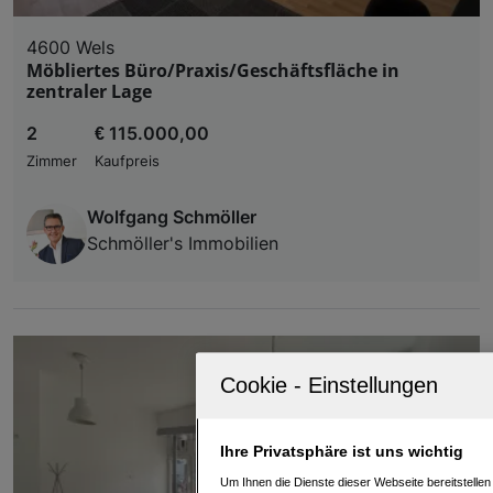
4600 Wels
Möbliertes Büro/Praxis/Geschäftsfläche in
zentraler Lage
2
€ 115.000,00
Zimmer
Kaufpreis
Wolfgang Schmöller
Schmöller's Immobilien
Ihre Privatsphäre ist uns wichtig
Um Ihnen die Dienste dieser Webseite bereitstelle