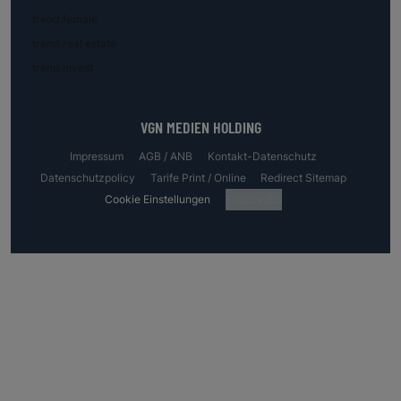
trend.female
trend.real estate
trend.invest
VGN MEDIEN HOLDING
Impressum
AGB / ANB
Kontakt-Datenschutz
Datenschutzpolicy
Tarife Print / Online
Redirect Sitemap
Cookie Einstellungen
Fotocredits