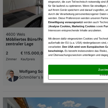
eingesetzt, die zum Teil technisch notwendig sind (
für Sie laufend zu optimieren. Wenn Sie einwillige
auf Ihrem Gerät speichern und darauf zugreifen, um
durch die Verarbeitung personenbezogener Daten e
werden. Diese Präferenzen werden unseren Partnern
Einwilligung vorausgesetzt
werden auch Technol
(
Analyse Cookies, Marketing Cookies
sowie
Fun
Interessen entsprechende Inhalte anzubieten.
4600 Wels
Möbliertes Büro/Praxis/Geschäftsfläche in
Mit diesen dafür eingesetzten Cookies und Technol
außerhalb der EU (u.a. USA) niedergelassen sind,
zentraler Lage
verarbeitet.
Den USA wird vom Europäischen Ge
bescheinigt.
Es besteht insbesondere das Risiko,
2
€ 115.000,00
und Überwachungszwecken unterliegen und dagege
Zimmer
Kaufpreis
Mit Klick auf „Zustimmen & fortfahren“ willig
von Drittanbietern (auch aus USA) ein.
In den Ei
Zustim
Wolfgang Schmöller
und Widerspruch gegen die Verarbeitung auf der Gr
Einste
„Cookie Einstellungen“, die sich auf jeder Seite unt
Schmöller's Immobilien
Wir und unsere Partner verarbeiten 
Verwendung genauer Standortdaten. Endgeräteeigens
Zugriff auf Informationen auf einem Endgerät. Per
und der Performance von Inhalten, Zielgruppenfo