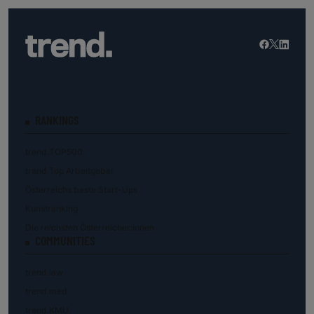
RANKINGS
trend.TOP500
trend.Top Arbeitgeber
Österreichs beste Start-Ups
Kunstranking
Die reichsten Österreicher:innen
COMMUNITIES
trend.law
trend.med
trend.KMU