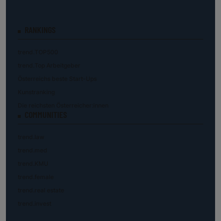
RANKINGS
trend.TOP500
trend.Top Arbeitgeber
Österreichs beste Start-Ups
Kunstranking
Die reichsten Österreicher:innen
COMMUNITIES
trend.law
trend.med
trend.KMU
trend.female
trend.real estate
trend.invest