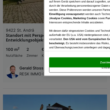
auf Ihrem Gerät speichern und darauf zugreifen, um
durch die Verarbeitung personenbezogener Daten e
werden. Diese Präferenzen werden unseren Partnern
Einwilligung vorausgesetzt
werden auch Technol
(
Analyse Cookies, Marketing Cookies
sowie
Fun
Interessen entsprechende Inhalte anzubieten.
9422 St. Andrä
Mit diesen dafür eingesetzten Cookies und Technol
Standort mit Perspektive – Bürogebäude &
außerhalb der EU (u.a. USA) niedergelassen sind,
Entwicklungsobjekt
verarbeitet.
Den USA wird vom Europäischen Ge
bescheinigt.
Es besteht insbesondere das Risiko,
und Überwachungszwecken unterliegen und dagege
2
100 m
2
€ 232.000,00
Nutzfläche
Zimmer
Kaufpreis
Mit Klick auf „Zustimmen & fortfahren“ willig
von Drittanbietern (auch aus USA) ein.
In den Ei
Zustim
und Widerspruch gegen die Verarbeitung auf der Gr
Gerald Stossier
Einste
„Cookie Einstellungen“, die sich auf jeder Seite unt
RESK IMMO OG
Wir und unsere Partner verarbeiten 
Verwendung genauer Standortdaten. Endgeräteeigens
Zugriff auf Informationen auf einem Endgerät. Per
und der Performance von Inhalten, Zielgruppenfo
Liste der Partner (Lieferanten)