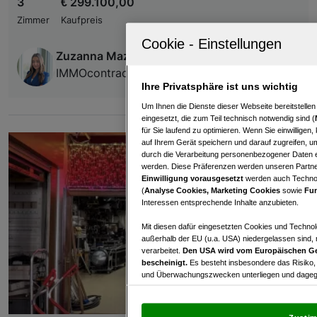
3
€ 299.100,00
Zimmer
Kaufpreis
Zuzanna Mazurek, MA
IMMOcontract Immobilien Vermittlung GmbH
Ihre Privatsphäre ist uns wichtig
Um Ihnen die Dienste dieser Webseite bereitstelle
eingesetzt, die zum Teil technisch notwendig sind (
für Sie laufend zu optimieren. Wenn Sie einwillige
auf Ihrem Gerät speichern und darauf zugreifen, um
durch die Verarbeitung personenbezogener Daten e
werden. Diese Präferenzen werden unseren Partnern
Einwilligung vorausgesetzt
werden auch Technol
(
Analyse Cookies, Marketing Cookies
sowie
Fun
Interessen entsprechende Inhalte anzubieten.
Mit diesen dafür eingesetzten Cookies und Technol
außerhalb der EU (u.a. USA) niedergelassen sind,
verarbeitet.
Den USA wird vom Europäischen Ge
bescheinigt.
Es besteht insbesondere das Risiko,
und Überwachungszwecken unterliegen und dagege
Mit Klick auf „Zustimmen & fortfahren“ willig
von Drittanbietern (auch aus USA) ein.
In den Ei