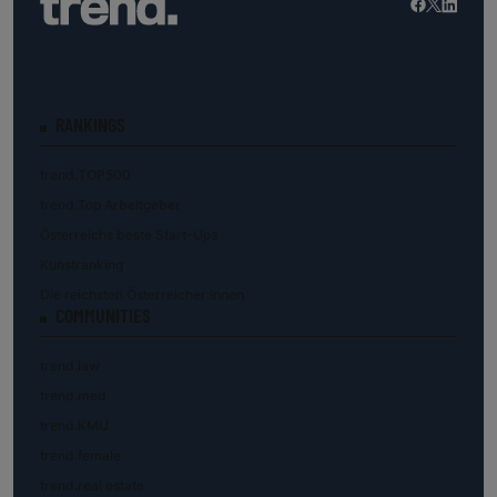
RANKINGS
trend.TOP500
trend.Top Arbeitgeber
Österreichs beste Start-Ups
Kunstranking
Die reichsten Österreicher:innen
COMMUNITIES
trend.law
trend.med
trend.KMU
trend.female
trend.real estate