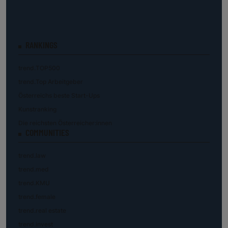
RANKINGS
trend.TOP500
trend.Top Arbeitgeber
Österreichs beste Start-Ups
Kunstranking
Die reichsten Österreicher:innen
COMMUNITIES
trend.law
trend.med
trend.KMU
trend.female
trend.real estate
trend.invest