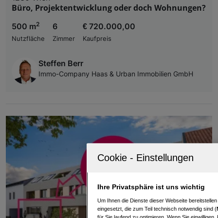
Büro, Projektentwicklung oder doch Wohnungen?
2
500 m
6
€ 720.000,00
Nutzfläche
Zimmer
Kaufpreis
Steffen Berr
Immo-Company Haas & Urban Immobilien GmbH
Ihre Privatsphäre ist uns wichtig
Um Ihnen die Dienste dieser Webseite bereitstelle
eingesetzt, die zum Teil technisch notwendig sind (
für Sie laufend zu optimieren. Wenn Sie einwillige