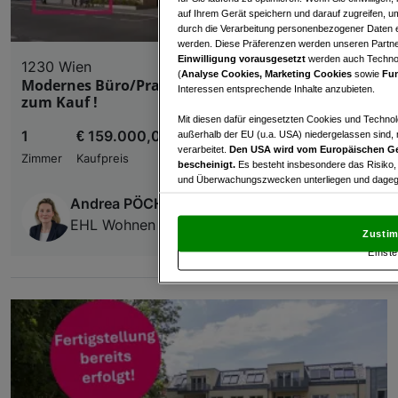
auf Ihrem Gerät speichern und darauf zugreifen, um
durch die Verarbeitung personenbezogener Daten e
werden. Diese Präferenzen werden unseren Partnern
Einwilligung vorausgesetzt
werden auch Technol
1230 Wien
(
Analyse Cookies, Marketing Cookies
sowie
Fun
Modernes Büro/Praxis in 1230 Wien – Erstbezug
Interessen entsprechende Inhalte anzubieten.
zum Kauf !
Mit diesen dafür eingesetzten Cookies und Technol
1
€ 159.000,00
außerhalb der EU (u.a. USA) niedergelassen sind,
verarbeitet.
Den USA wird vom Europäischen Ge
Zimmer
Kaufpreis
bescheinigt.
Es besteht insbesondere das Risiko,
und Überwachungszwecken unterliegen und dagege
Andrea PÖCHHACKER; MSc
Mit Klick auf „Zustimmen & fortfahren“ willig
EHL Wohnen GmbH
von Drittanbietern (auch aus USA) ein.
In den Ei
Zustim
und Widerspruch gegen die Verarbeitung auf der Gr
Einste
„Cookie Einstellungen“, die sich auf jeder Seite unt
Wir und unsere Partner verarbeiten 
Verwendung genauer Standortdaten. Endgeräteeigens
Zugriff auf Informationen auf einem Endgerät. Per
und der Performance von Inhalten, Zielgruppenfo
Liste der Partner (Lieferanten)