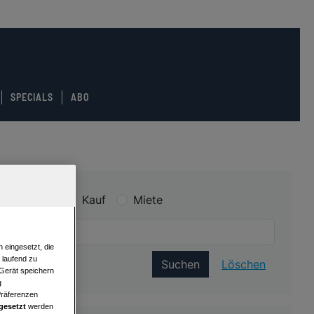
SPECIALS
ABO
Kauf
Miete
 eingesetzt, die
e laufend zu
Suchen
Löschen
 Gerät speichern
g
Präferenzen
gesetzt
werden