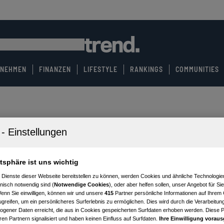
RNEHMEN
FINANZEN
LIFESTYLE
RANKINGS
COMMUNITIES
atsphäre ist uns wichtig
 Dienste dieser Webseite bereitstellen zu können, werden Cookies und ähnliche Technologien
nisch notwendig sind (
Notwendige Cookies
), oder aber helfen sollen, unser Angebot für Si
Wenn Sie einwilligen, können wir und unsere
415
Partner persönliche Informationen auf Ihrem
greifen, um ein persönlicheres Surferlebnis zu ermöglichen. Dies wird durch die Verarbeitun
gener Daten erreicht, die aus in Cookies gespeicherten Surfdaten erhoben werden. Diese 
en Partnern signalisiert und haben keinen Einfluss auf Surfdaten.
Ihre Einwilligung voraus