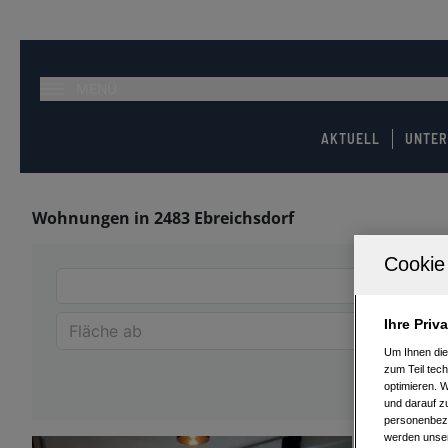
MENÜ
AKTUELL
UNTE
Wohnungen in 2483 Ebreichsdorf
Ihre Priv
Um Ihnen die
zum Teil tech
optimieren. 
und darauf zu
personenbezo
werden unser