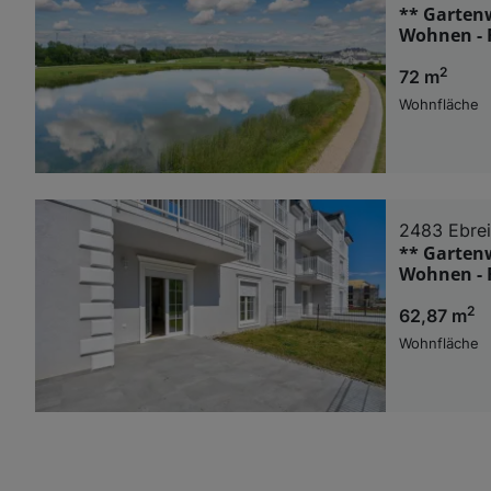
** Garten
Wohnen - R
2
72 m
Wohnfläche
2483 Ebre
** Garten
Wohnen - R
2
62,87 m
Wohnfläche