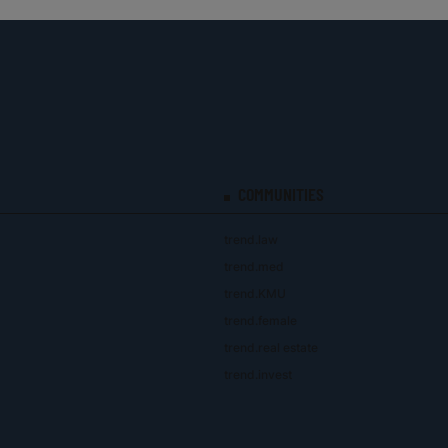
COMMUNITIES
trend.law
trend.med
trend.KMU
trend.female
trend.real estate
trend.invest