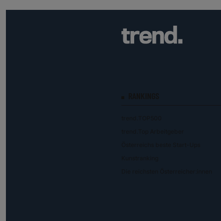
RANKINGS
trend.TOP500
trend.Top Arbeitgeber
Österreichs beste Start-Ups
Kunstranking
Die reichsten Österreicher:innen