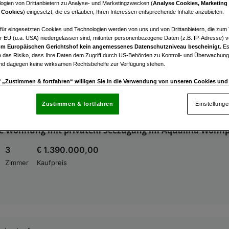
ogien von Drittanbietern zu Analyse- und Marketingzwecken (
Analyse Cookies, Marketing
ichsdorf
 Cookies
) eingesetzt, die es erlauben, Ihren Interessen entsprechende Inhalte anzubieten.
e Eigentumswohnung mit 4 Zimmern, 2 Terrassen und 3
n in Ebreichsdorf!!!
afür eingesetzten Cookies und Technologien werden von uns und von Drittanbietern, die zum 
r EU (u.a. USA) niedergelassen sind, mitunter personenbezogene Daten (z.B. IP-Adresse) v
€ 443.000,00
m Europäischen Gerichtshof kein angemessenes Datenschutzniveau bescheinigt.
Es
 das Risiko, dass Ihre Daten dem Zugriff durch US-Behörden zu Kontroll- und Überwachu
Kaufpreis
und dagegen keine wirksamen Rechtsbehelfe zur Verfügung stehen.
uf „Zustimmen & fortfahren“ willigen Sie in die Verwendung von unseren Cookies un
rn (auch aus USA) ein.
In den Einstellungen können Sie jederzeit Ihre Präferenzen verwalt
gegen die Verarbeitung auf der Grundlage berechtigter Interessen einlegen. Klicken Sie dazu
Zustimmen & fortfahren
Einstellung
“, die sich auf jeder Seite unten im Footer befinden.
ichsdorf
 Wohnung mit privatem Seezugang im Aqualina Wohn
nsere Partner verarbeiten Daten, um Folgendes bereitzustellen:
3
€ 1.390.000,00
enauer Standortdaten. Endgeräteeigenschaften zur Identifikation aktiv abfragen. Speichern 
ionen auf einem Endgerät. Personalisierte Werbung und Inhalte, Messung von Werbeleistung 
Zimmer
Kaufpreis
von Inhalten, Zielgruppenforschung sowie Entwicklung und Verbesserung von Angeboten.
rtner (Lieferanten)