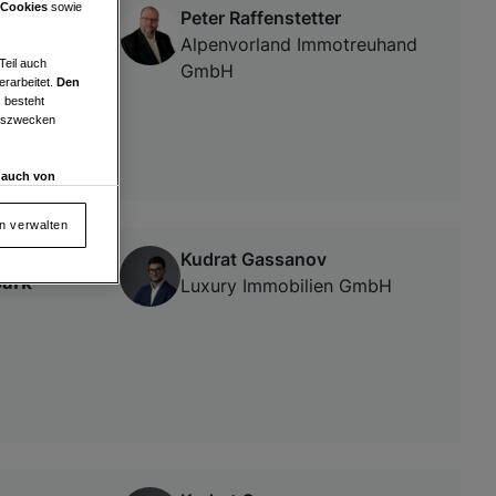
 Cookies
sowie
Peter Raffenstetter
 PKW-
Alpenvorland Immotreuhand
Teil auch
GmbH
erarbeitet.
Den
 besteht
ngszwecken
d auch von
en und
 auf „Cookie
en verwalten
Kudrat Gassanov
park
Luxury Immobilien GmbH
von oder Zugriff
und der