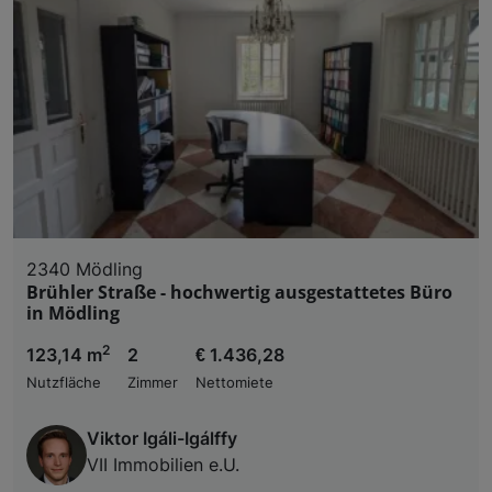
2340 Mödling
Brühler Straße - hochwertig ausgestattetes Büro
in Mödling
2
123,14 m
2
€ 1.436,28
Nutzfläche
Zimmer
Nettomiete
Viktor Igáli-Igálffy
VII Immobilien e.U.