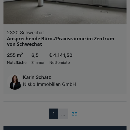
2320 Schwechat
Ansprechende Büro-/Praxisräume im Zentrum
von Schwechat
2
255 m
6,5
€ 4.141,50
Nutzfläche
Zimmer
Nettomiete
Karin Schätz
Nisko Immobilien GmbH
(current)
1
…
29