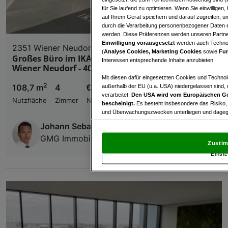
für Sie laufend zu optimieren. Wenn Sie einwillige
auf Ihrem Gerät speichern und darauf zugreifen, um
durch die Verarbeitung personenbezogener Daten e
werden. Diese Präferenzen werden unseren Partnern
Einwilligung vorausgesetzt
werden auch Technol
2351 Wiener Neudorf
(
Analyse Cookies, Marketing Cookies
sowie
Fun
Großes Büro im IKANO OFFICE PARK (108m²) 2351
Interessen entsprechende Inhalte anzubieten.
Wiener Neudorf - 402
Mit diesen dafür eingesetzten Cookies und Technol
2
108,7 m
4
€ 1.618,51
außerhalb der EU (u.a. USA) niedergelassen sind,
verarbeitet.
Den USA wird vom Europäischen Ge
Nutzfläche
Zimmer
Nettomiete
bescheinigt.
Es besteht insbesondere das Risiko,
und Überwachungszwecken unterliegen und dagege
Johann Sebastian Kann
Mit Klick auf „Zustimmen & fortfahren“ willig
GMG Immobilien Invest GmbH
von Drittanbietern (auch aus USA) ein.
In den Ei
Zustim
und Widerspruch gegen die Verarbeitung auf der Gr
Einste
„Cookie Einstellungen“, die sich auf jeder Seite unt
Wir und unsere Partner verarbeiten 
Verwendung genauer Standortdaten. Endgeräteeigens
Zugriff auf Informationen auf einem Endgerät. Per
und der Performance von Inhalten, Zielgruppenfo