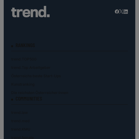
RANKINGS
trend.TOP500
trend.Top Arbeitgeber
Österreichs beste Start-Ups
Kunstranking
Die reichsten Österreicher:innen
COMMUNITIES
trend.law
trend.med
trend.KMU
trend.female