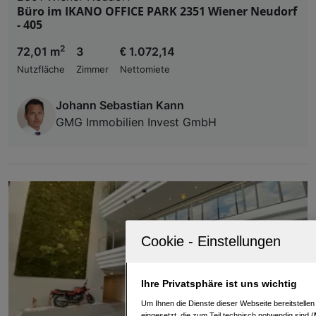
Büro im IKANO OFFICE PARK 2351 Wiener Neudorf
- 405
2
72,01 m
3
€ 1.072,14
Nutzfläche
Zimmer
Nettomiete
Johann Sebastian Kann
GMG Immobilien Invest GmbH
Ihre Privatsphäre ist uns wichtig
Um Ihnen die Dienste dieser Webseite bereitstelle
eingesetzt, die zum Teil technisch notwendig sind (