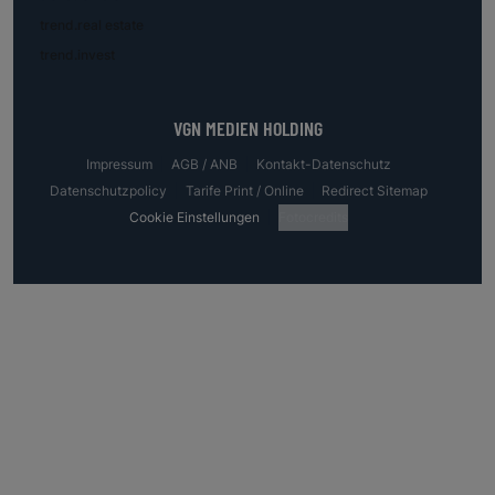
trend.real estate
trend.invest
VGN MEDIEN HOLDING
Impressum
AGB / ANB
Kontakt-Datenschutz
Datenschutzpolicy
Tarife Print / Online
Redirect Sitemap
Cookie Einstellungen
Fotocredits