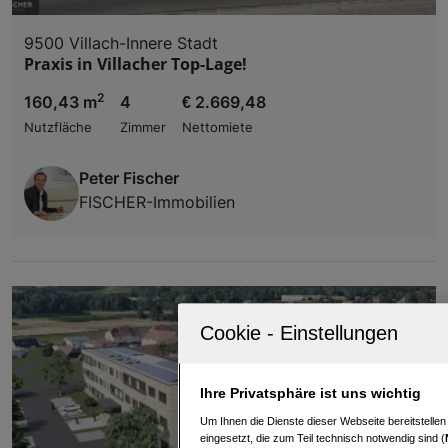
9500 Villach-Innere Stadt
Praxis in Villacher Top-Lage!
2
160,43 m
4
€ 2.669,48
Nutzfläche
Zimmer
Nettomiete
Peter Fischer
FISCHER-Immobilien
Ihre Privatsphäre ist uns wichtig
Um Ihnen die Dienste dieser Webseite bereitstelle
eingesetzt, die zum Teil technisch notwendig sind (