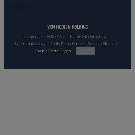
trend.invest
VGN MEDIEN HOLDING
Impressum
AGB / ANB
Kontakt-Datenschutz
Datenschutzpolicy
Tarife Print / Online
Redirect Sitemap
Cookie Einstellungen
Fotocredits