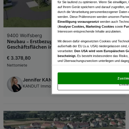
für Sie laufend zu optimieren. Wenn Sie einwillige
auf Ihrem Gerät speichern und darauf zugreifen, um
durch die Verarbeitung personenbezogener Daten e
werden. Diese Präferenzen werden unseren Partnern
Einwilligung vorausgesetzt
werden auch Technol
(
Analyse Cookies, Marketing Cookies
sowie
Fun
Interessen entsprechende Inhalte anzubieten.
9400 Wolfsberg
Neubau – Erstbezug! Moderne Büro- und
Mit diesen dafür eingesetzten Cookies und Technol
Geschäftsflächen in Top-Lage von Wolfsberg
außerhalb der EU (u.a. USA) niedergelassen sind,
verarbeitet.
Den USA wird vom Europäischen Ge
bescheinigt.
Es besteht insbesondere das Risiko,
€ 3.378,80
und Überwachungszwecken unterliegen und dagege
Nettomiete
Mit Klick auf „Zustimmen & fortfahren“ willig
von Drittanbietern (auch aus USA) ein.
In den Ei
Zustim
Jennifer KANDUT
und Widerspruch gegen die Verarbeitung auf der Gr
Einste
„Cookie Einstellungen“, die sich auf jeder Seite unt
KANDUT Immobilien, Franchisepartner s REAL
Wir und unsere Partner verarbeiten 
Verwendung genauer Standortdaten. Endgeräteeigens
Zugriff auf Informationen auf einem Endgerät. Per
und der Performance von Inhalten, Zielgruppenfo
Liste der Partner (Lieferanten)