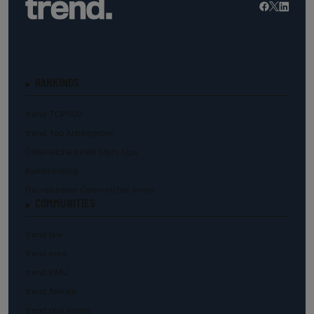
RANKINGS
trend.TOP500
trend.Top Arbeitgeber
Österreichs beste Start-Ups
Kunstranking
Die reichsten Österreicher:innen
COMMUNITIES
trend.law
trend.med
trend.KMU
trend.female
trend.real estate