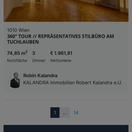
1010 Wien
360° TOUR // REPRÄSENTATIVES STILBÜRO AM
TUCHLAUBEN
2
74,85 m
3
€ 1.961,81
Nutzfläche
Zimmer
Nettomiete
Robin Kalandra
KALANDRA Immobilien Robert Kalandra e.U.
(current)
1
…
14