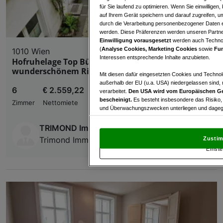
für Sie laufend zu optimieren. Wenn Sie einwillige
auf Ihrem Gerät speichern und darauf zugreifen, um
durch die Verarbeitung personenbezogener Daten e
werden. Diese Präferenzen werden unseren Partnern
Einwilligung vorausgesetzt
werden auch Technol
(
Analyse Cookies, Marketing Cookies
sowie
Fun
1010 Wien
Interessen entsprechende Inhalte anzubieten.
Hofruhelage Top Büro/Praxis 125m² in
wunderschönem Ringstraßengebäude
Mit diesen dafür eingesetzten Cookies und Technol
außerhalb der EU (u.a. USA) niedergelassen sind,
6
€ 2.559,22
verarbeitet.
Den USA wird vom Europäischen Ge
bescheinigt.
Es besteht insbesondere das Risiko,
Zimmer
Nettomiete
und Überwachungszwecken unterliegen und dagege
Mit Klick auf „Zustimmen & fortfahren“ willig
TRIMOND Immobilienmakler GesmbH
von Drittanbietern (auch aus USA) ein.
In den Ei
Trimond Immobilienmakler Ges. m. b. H.
Zustim
und Widerspruch gegen die Verarbeitung auf der Gr
Einste
„Cookie Einstellungen“, die sich auf jeder Seite unt
Wir und unsere Partner verarbeiten 
Verwendung genauer Standortdaten. Endgeräteeigens
Zugriff auf Informationen auf einem Endgerät. Per
und der Performance von Inhalten, Zielgruppenfo
Liste der Partner (Lieferanten)