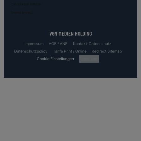
trend.real estate
trend.invest
VGN MEDIEN HOLDING
Impressum
AGB / ANB
Kontakt-Datenschutz
Datenschutzpolicy
Tarife Print / Online
Redirect Sitemap
Cookie Einstellungen
Fotocredits