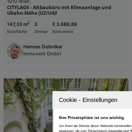
1010 Wien
CITYLAGE - Altbaubüro mit Klimaanlage und
Ubahn-Nähe (U2/U4)!
2
147,33 m
3
€ 3.686,88
Nutzfläche
Zimmer
Nettomiete
Hannes Dobnikar
Immovent GmbH
Ihre Privatsphäre ist uns wichtig
Um Ihnen die Dienste dieser Webseite bereitstelle
eingesetzt, die zum Teil technisch notwendig sind (