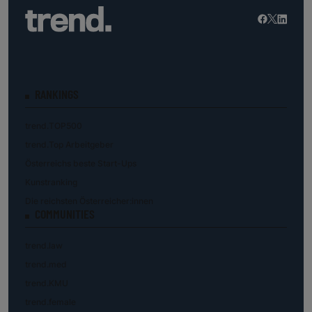
RANKINGS
trend.TOP500
trend.Top Arbeitgeber
Österreichs beste Start-Ups
Kunstranking
Die reichsten Österreicher:innen
COMMUNITIES
trend.law
trend.med
trend.KMU
trend.female