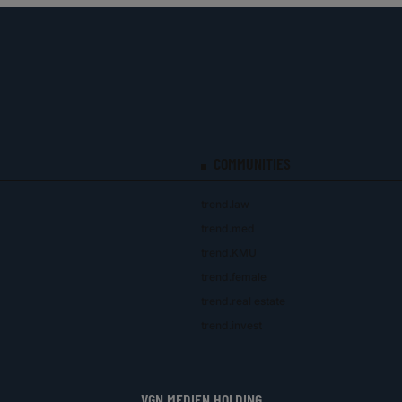
COMMUNITIES
trend.law
trend.med
trend.KMU
trend.female
trend.real estate
trend.invest
VGN MEDIEN HOLDING