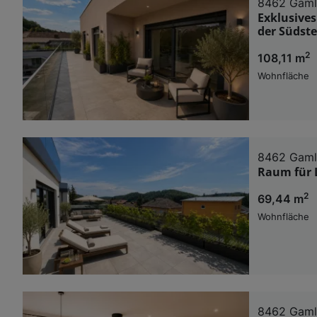
8462 Gaml
Exklusive
der Südst
2
108,11 m
Wohnfläche
8462 Gaml
Raum für L
2
69,44 m
Wohnfläche
8462 Gaml