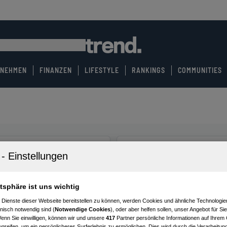
RNEHMEN
FINANZEN
LIFESTYLE
RANKINGS
COMMUNITIES
atsphäre ist uns wichtig
 Dienste dieser Webseite bereitstellen zu können, werden Cookies und ähnliche Technologien
nisch notwendig sind (
Notwendige Cookies
), oder aber helfen sollen, unser Angebot für Si
Wenn Sie einwilligen, können wir und unsere
417
Partner persönliche Informationen auf Ihrem
greifen, um ein persönlicheres Surferlebnis zu ermöglichen. Dies wird durch die Verarbeitun