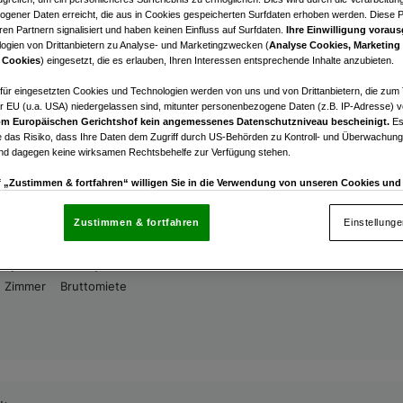
itz
gener Daten erreicht, die aus in Cookies gespeicherten Surfdaten erhoben werden. Diese 
ive Wohnungen in Gamlitz von ca.55 bis ca.107 Quadrat
en Partnern signalisiert und haben keinen Einfluss auf Surfdaten.
Ihre Einwilligung voraus
ogien von Drittanbietern zu Analyse- und Marketingzwecken (
Analyse Cookies, Marketing
 Verkauf ab Euro 165.270,-*
 Cookies
) eingesetzt, die es erlauben, Ihren Interessen entsprechende Inhalte anzubieten.
€ 165.270,00
afür eingesetzten Cookies und Technologien werden von uns und von Drittanbietern, die zum 
r EU (u.a. USA) niedergelassen sind, mitunter personenbezogene Daten (z.B. IP-Adresse) v
Kaufpreis
m Europäischen Gerichtshof kein angemessenes Datenschutzniveau bescheinigt.
Es
 das Risiko, dass Ihre Daten dem Zugriff durch US-Behörden zu Kontroll- und Überwachu
und dagegen keine wirksamen Rechtsbehelfe zur Verfügung stehen.
uf „Zustimmen & fortfahren“ willigen Sie in die Verwendung von unseren Cookies un
rn (auch aus USA) ein.
In den Einstellungen können Sie jederzeit Ihre Präferenzen verwalt
itz
gegen die Verarbeitung auf der Grundlage berechtigter Interessen einlegen. Klicken Sie dazu
Zustimmen & fortfahren
Einstellung
Zuhause – eingebettet in die Weinlandschaft der Südste
“, die sich auf jeder Seite unten im Footer befinden.
1,5
€ 911,13
nsere Partner verarbeiten Daten, um Folgendes bereitzustellen:
Zimmer
Bruttomiete
enauer Standortdaten. Endgeräteeigenschaften zur Identifikation aktiv abfragen. Speichern 
ionen auf einem Endgerät. Personalisierte Werbung und Inhalte, Messung von Werbeleistung 
von Inhalten, Zielgruppenforschung sowie Entwicklung und Verbesserung von Angeboten.
rtner (Lieferanten)