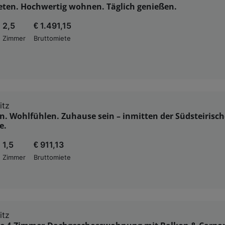
ieten. Hochwertig wohnen. Täglich genießen.
2,5
€ 1.491,15
Zimmer
Bruttomiete
itz
 Wohlfühlen. Zuhause sein – inmitten der Südsteirisc
e.
1,5
€ 911,13
Zimmer
Bruttomiete
itz