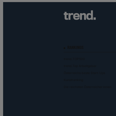
RANKINGS
trend.TOP500
trend.Top Arbeitgeber
Österreichs beste Start-Ups
Kunstranking
Die reichsten Österreicher:innen