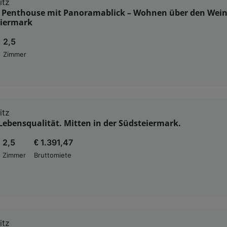
itz
s Penthouse mit Panoramablick – Wohnen über den Wei
eiermark
2,5
Zimmer
itz
ebensqualität. Mitten in der Südsteiermark.
2,5
€ 1.391,47
Zimmer
Bruttomiete
itz