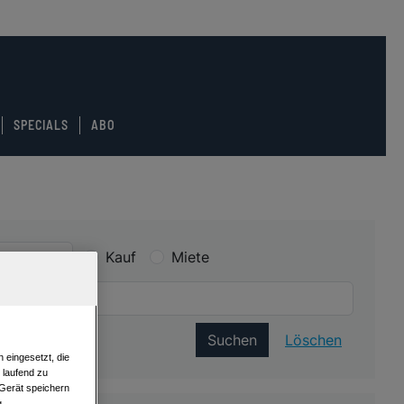
SPECIALS
ABO
Kauf
Miete
Suchen
Löschen
 eingesetzt, die
e laufend zu
 Gerät speichern
g