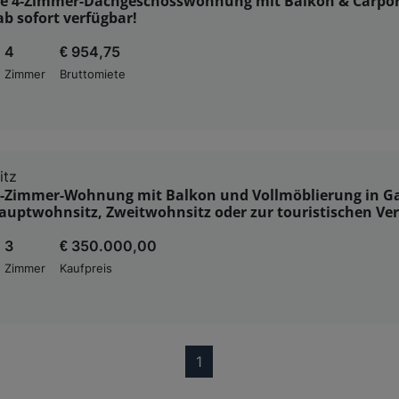
e 4-Zimmer-Dachgeschosswohnung mit Balkon & Carpor
ab sofort verfügbar!
4
€ 954,75
Zimmer
Bruttomiete
itz
-Zimmer-Wohnung mit Balkon und Vollmöblierung in Ga
Hauptwohnsitz, Zweitwohnsitz oder zur touristischen V
3
€ 350.000,00
Zimmer
Kaufpreis
(current)
1