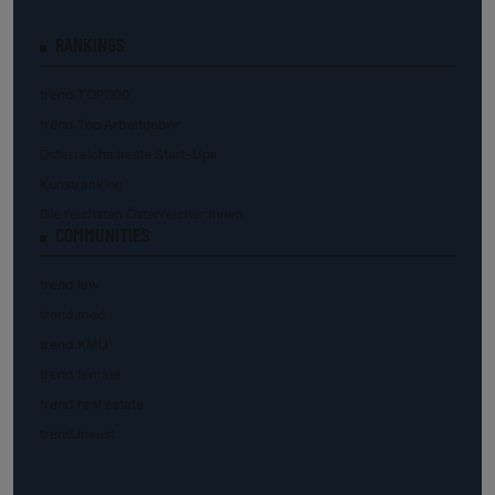
RANKINGS
trend.TOP500
trend.Top Arbeitgeber
Österreichs beste Start-Ups
Kunstranking
Die reichsten Österreicher:innen
COMMUNITIES
trend.law
trend.med
trend.KMU
trend.female
trend.real estate
trend.invest