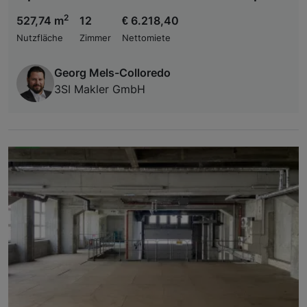
2
527,74 m
12
€ 6.218,40
Nutzfläche
Zimmer
Nettomiete
Georg Mels-Colloredo
3SI Makler GmbH