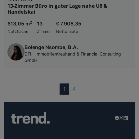
13-Zimmer Büro in guter Lage nahe U6 &
Handelskai
2
613,05 m
13
€ 7.908,35
Nutzfläche
Zimmer
Nettomiete
Bolenge Nsombe, B.A.
DFi - Immobilientreuhand & Financial Consulting
GmbH
(current)
1
4