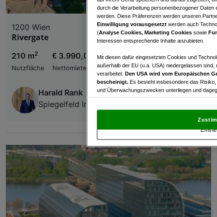
durch die Verarbeitung personenbezogener Daten e
werden. Diese Präferenzen werden unseren Partnern
Einwilligung vorausgesetzt
werden auch Technol
1200 Wien
(
Analyse Cookies, Marketing Cookies
sowie
Fun
Rivergate
Interessen entsprechende Inhalte anzubieten.
2
210 m
€ 3.990,00
Mit diesen dafür eingesetzten Cookies und Technol
außerhalb der EU (u.a. USA) niedergelassen sind,
Nutzfläche
Nettomiete
verarbeitet.
Den USA wird vom Europäischen Ge
bescheinigt.
Es besteht insbesondere das Risiko,
und Überwachungszwecken unterliegen und dagege
Harald Rank
Spiegelfeld Immobilien GmbH
Mit Klick auf „Zustimmen & fortfahren“ willig
von Drittanbietern (auch aus USA) ein.
In den Ei
Zustim
und Widerspruch gegen die Verarbeitung auf der Gr
Einste
„Cookie Einstellungen“, die sich auf jeder Seite unt
Wir und unsere Partner verarbeiten 
Verwendung genauer Standortdaten. Endgeräteeigens
Zugriff auf Informationen auf einem Endgerät. Per
und der Performance von Inhalten, Zielgruppenfo
Liste der Partner (Lieferanten)