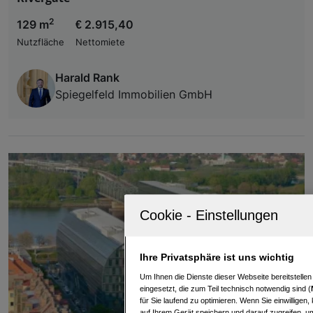
2
129 m
€ 2.915,40
Nutzfläche
Nettomiete
Harald Rank
Spiegelfeld Immobilien GmbH
Ihre Privatsphäre ist uns wichtig
Um Ihnen die Dienste dieser Webseite bereitstelle
eingesetzt, die zum Teil technisch notwendig sind (
für Sie laufend zu optimieren. Wenn Sie einwillige
auf Ihrem Gerät speichern und darauf zugreifen, um