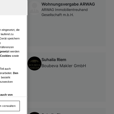
Wohnungsvergabe ARWAG
ARWAG Immobilientreuhand
Gesellschaft m.b.H.
 eingesetzt, die
e laufend zu
 Gerät speichern
g
Präferenzen
gesetzt
werden
 Cookies
sowie
Suhaila Riem
ro in der
Boubeva Makler GmbH
Teil auch
erarbeitet.
Den
 besteht
ngszwecken
d auch von
en und
 auf „Cookie
en verwalten