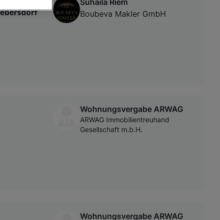
Suhaila Riem
rebersdorf
Boubeva Makler GmbH
von oder Zugriff
und der
Wohnungsvergabe ARWAG
ARWAG Immobilientreuhand
Gesellschaft m.b.H.
Wohnungsvergabe ARWAG