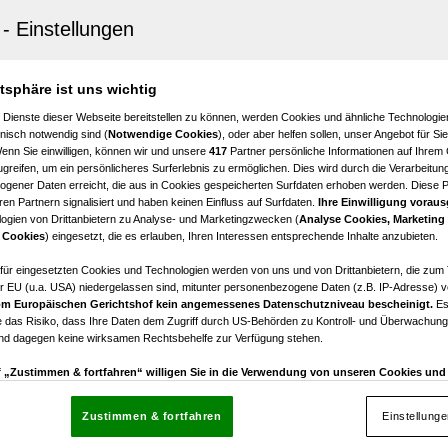
ergasse 8 Top 7
11
€ 3.278,81
atsphäre ist uns wichtig
Zimmer
Nettomiete
 Dienste dieser Webseite bereitstellen zu können, werden Cookies und ähnliche Technologien
nisch notwendig sind (
Notwendige Cookies
), oder aber helfen sollen, unser Angebot für Si
Wenn Sie einwilligen, können wir und unsere
417
Partner persönliche Informationen auf Ihrem
greifen, um ein persönlicheres Surferlebnis zu ermöglichen. Dies wird durch die Verarbeitun
gener Daten erreicht, die aus in Cookies gespeicherten Surfdaten erhoben werden. Diese 
en Partnern signalisiert und haben keinen Einfluss auf Surfdaten.
Ihre Einwilligung voraus
ogien von Drittanbietern zu Analyse- und Marketingzwecken (
Analyse Cookies, Marketing
 Cookies
) eingesetzt, die es erlauben, Ihren Interessen entsprechende Inhalte anzubieten.
RATIS!! - Einmaliges Angebot für ein attraktives Kleinbü
Strebersdorf
afür eingesetzten Cookies und Technologien werden von uns und von Drittanbietern, die zum 
r EU (u.a. USA) niedergelassen sind, mitunter personenbezogene Daten (z.B. IP-Adresse) v
m Europäischen Gerichtshof kein angemessenes Datenschutzniveau bescheinigt.
Es
1
€ 170,00
 das Risiko, dass Ihre Daten dem Zugriff durch US-Behörden zu Kontroll- und Überwachu
Zimmer
Nettomiete
und dagegen keine wirksamen Rechtsbehelfe zur Verfügung stehen.
uf „Zustimmen & fortfahren“ willigen Sie in die Verwendung von unseren Cookies un
rn (auch aus USA) ein.
In den Einstellungen können Sie jederzeit Ihre Präferenzen verwalt
gegen die Verarbeitung auf der Grundlage berechtigter Interessen einlegen. Klicken Sie dazu
Zustimmen & fortfahren
Einstellung
“, die sich auf jeder Seite unten im Footer befinden.