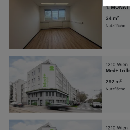
1210 Wien
1. MONAT G
Wir und u
2
34 m
Verwendung g
auf Informat
Nutzfläche
Performance 
Liste der Pa
1210 Wien
Med+ Trill
2
292 m
Nutzfläche
1210 Wien