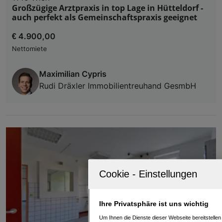
Großzügige Arztpraxis in top Lage in Hütteldorf -
auch perfekt als Gemeinschaftspraxis geeignet
€ 4.900,00
Nettomiete
Maximilian Cypris
Rudi Dräxler Immobilientreuhand GesmbH
Ihre Privatsphäre ist uns wichtig
Um Ihnen die Dienste dieser Webseite bereitstelle