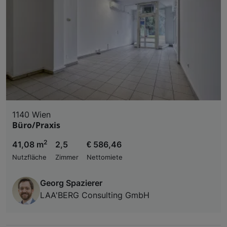
1140 Wien
Büro/Praxis
2
41,08 m
2,5
€ 586,46
Nutzfläche
Zimmer
Nettomiete
Georg Spazierer
LAA'BERG Consulting GmbH