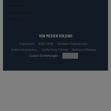
trend.female
trend.real estate
trend.invest
VGN MEDIEN HOLDING
Impressum
AGB / ANB
Kontakt-Datenschutz
Datenschutzpolicy
Tarife Print / Online
Redirect Sitemap
Cookie Einstellungen
Fotocredits