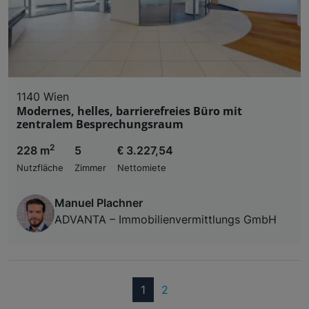
1140 Wien
Modernes, helles, barrierefreies Büro mit
zentralem Besprechungsraum
2
228 m
5
€ 3.227,54
Nutzfläche
Zimmer
Nettomiete
Manuel Plachner
ADVANTA – Immobilienvermittlungs GmbH
(current)
1
2