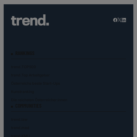
RANKINGS
trend.TOP500
trend.Top Arbeitgeber
Österreichs beste Start-Ups
Kunstranking
Die reichsten Österreicher:innen
COMMUNITIES
trend.law
trend.med
trend.KMU