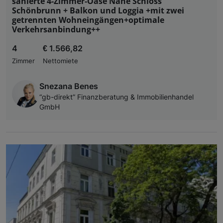
sanierte 4-Zimmer-Oase Nähe Schloss
Schönbrunn + Balkon und Loggia +mit zwei
getrennten Wohneingängen+optimale
Verkehrsanbindung++
4
€ 1.566,82
Zimmer
Nettomiete
Snezana Benes
“gb-direkt” Finanzberatung & Immobilienhandel
GmbH