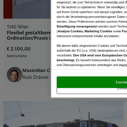
eingesetzt, die zum Teil technisch notwendig sind (
für Sie laufend zu optimieren. Wenn Sie einwillige
auf Ihrem Gerät speichern und darauf zugreifen, um
durch die Verarbeitung personenbezogener Daten e
werden. Diese Präferenzen werden unseren Partnern
1140 Wien
Einwilligung vorausgesetzt
werden auch Technol
(
Analyse Cookies, Marketing Cookies
sowie
Fun
Flexibel gestaltbare, ca. 96 m² große
Interessen entsprechende Inhalte anzubieten.
Ordination/Praxis in top Lage in Hütteldorf
Mit diesen dafür eingesetzten Cookies und Technol
€ 2.100,00
außerhalb der EU (u.a. USA) niedergelassen sind,
verarbeitet.
Den USA wird vom Europäischen Ge
Nettomiete
bescheinigt.
Es besteht insbesondere das Risiko,
und Überwachungszwecken unterliegen und dagege
Maximilian Cypris
Mit Klick auf „Zustimmen & fortfahren“ willig
Rudi Dräxler Immobilientreuhand GesmbH
von Drittanbietern (auch aus USA) ein.
In den Ei
Zustim
und Widerspruch gegen die Verarbeitung auf der Gr
Einste
„Cookie Einstellungen“, die sich auf jeder Seite unt
Wir und unsere Partner verarbeiten 
Verwendung genauer Standortdaten. Endgeräteeigens
Zugriff auf Informationen auf einem Endgerät. Per
und der Performance von Inhalten, Zielgruppenfo