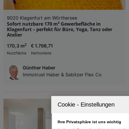
9020 Klagenfurt am Wörthersee
Sofort nutzbare 170 m² Gewerbefläche in
Klagenfurt – perfekt für Büro, Yoga, Tanz oder
Atelier
2
170,3 m
€ 1.798,71
Nutzfläche
Nettomiete
Günther Haber
Immotrust Haber & Sabitzer Flex Co
Ihre Privatsphäre ist uns wichtig