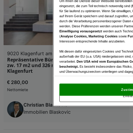
Um Ihnen die Dienste dieser Webseite bereitstelle
eingesetzt, die zum Teil technisch notwendig sind (
für Sie laufend zu optimieren. Wenn Sie einwillige
auf Ihrem Gerät speichern und darauf zugreifen, um
durch die Verarbeitung personenbezogener Daten e
werden. Diese Präferenzen werden unseren Partnern
Einwilligung vorausgesetzt
werden auch Technol
(
Analyse Cookies, Marketing Cookies
sowie
Fun
Interessen entsprechende Inhalte anzubieten.
Mit diesen dafür eingesetzten Cookies und Technol
9020 Klagenfurt am Wörthersee
außerhalb der EU (u.a. USA) niedergelassen sind,
Repräsentative Büro- und Praxisräumlichkeiten
verarbeitet.
Den USA wird vom Europäischen Ge
zw. 17 m2 und 326 m2 in zentraler Lage von
bescheinigt.
Es besteht insbesondere das Risiko,
Klagenfurt
und Überwachungszwecken unterliegen und dagege
€ 280,00
Mit Klick auf „Zustimmen & fortfahren“ willig
von Drittanbietern (auch aus USA) ein.
In den Ei
Nettomiete
Zustim
und Widerspruch gegen die Verarbeitung auf der Gr
Einste
„Cookie Einstellungen“, die sich auf jeder Seite unt
Christian Blaskovic
Immobilien Blaskovic
Wir und unsere Partner verarbeiten 
Verwendung genauer Standortdaten. Endgeräteeigens
Zugriff auf Informationen auf einem Endgerät. Per
und der Performance von Inhalten, Zielgruppenfo