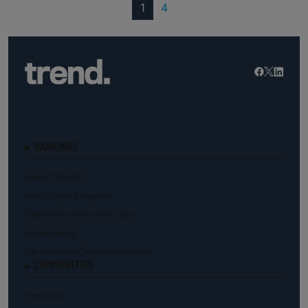
(current)
1
4
RANKINGS
trend.TOP500
trend.Top Arbeitgeber
Österreichs beste Start-Ups
Kunstranking
Die reichsten Österreicher:innen
COMMUNITIES
trend.law