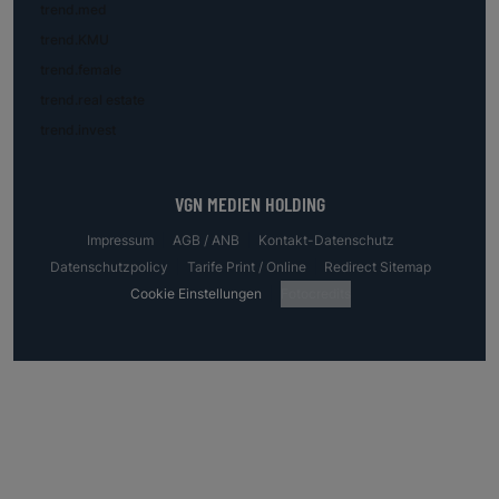
trend.med
trend.KMU
trend.female
trend.real estate
trend.invest
VGN MEDIEN HOLDING
Impressum
AGB / ANB
Kontakt-Datenschutz
Datenschutzpolicy
Tarife Print / Online
Redirect Sitemap
Cookie Einstellungen
Fotocredits