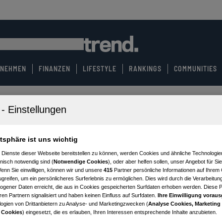
RNEHMEN
FINANZEN
LIFESTYLE
RANKINGS
COMMUNITIES
atsphäre ist uns wichtig
 Dienste dieser Webseite bereitstellen zu können, werden Cookies und ähnliche Technologien
nisch notwendig sind (
Notwendige Cookies
), oder aber helfen sollen, unser Angebot für Si
Wenn Sie einwilligen, können wir und unsere
415
Partner persönliche Informationen auf Ihrem
greifen, um ein persönlicheres Surferlebnis zu ermöglichen. Dies wird durch die Verarbeitun
gener Daten erreicht, die aus in Cookies gespeicherten Surfdaten erhoben werden. Diese 
en Partnern signalisiert und haben keinen Einfluss auf Surfdaten.
Ihre Einwilligung voraus
ogien von Drittanbietern zu Analyse- und Marketingzwecken (
Analyse Cookies, Marketing
 Cookies
) eingesetzt, die es erlauben, Ihren Interessen entsprechende Inhalte anzubieten.