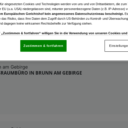
n am Gebirge
afür eingesetzten Cookies und Technologien werden von uns und von Drittanbietern, die zum 
r EU (u.a. USA) niedergelassen sind, mitunter personenbezogene Daten (z.B. IP-Adresse) v
tive Bürofläche oder Yogastudio, optional mit PKW ode
m Europäischen Gerichtshof kein angemessenes Datenschutzniveau bescheinigt.
Es
en
 das Risiko, dass Ihre Daten dem Zugriff durch US-Behörden zu Kontroll- und Überwachu
und dagegen keine wirksamen Rechtsbehelfe zur Verfügung stehen.
3
€ 1.647,57
uf „Zustimmen & fortfahren“ willigen Sie in die Verwendung von unseren Cookies un
Zimmer
Nettomiete
rn (auch aus USA) ein.
In den Einstellungen können Sie jederzeit Ihre Präferenzen verwalt
gegen die Verarbeitung auf der Grundlage berechtigter Interessen einlegen. Klicken Sie dazu
Zustimmen & fortfahren
Einstellung
“, die sich auf jeder Seite unten im Footer befinden.
nsere Partner verarbeiten Daten, um Folgendes bereitzustellen:
n am Gebirge
SRAUMBÜRO IN BRUNN AM GEBIRGE
enauer Standortdaten. Endgeräteeigenschaften zur Identifikation aktiv abfragen. Speichern 
ionen auf einem Endgerät. Personalisierte Werbung und Inhalte, Messung von Werbeleistung 
von Inhalten, Zielgruppenforschung sowie Entwicklung und Verbesserung von Angeboten.
0
rtner (Lieferanten)