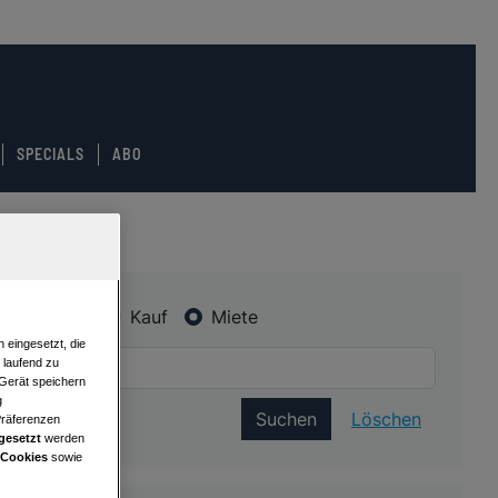
SPECIALS
ABO
Kauf
Miete
 eingesetzt, die
e laufend zu
 Gerät speichern
g
Suchen
Löschen
Präferenzen
gesetzt
werden
 Cookies
sowie