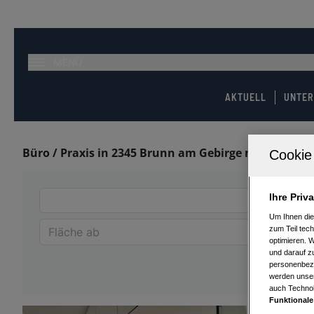
MENÜ
AKTUELL
UNTE
Büro / Praxis in 2345 Brunn am Gebirge mieten
Ihre Priv
Um Ihnen die
zum Teil tech
optimieren. 
und darauf zu
personenbezo
werden unser
auch Technol
Funktionale