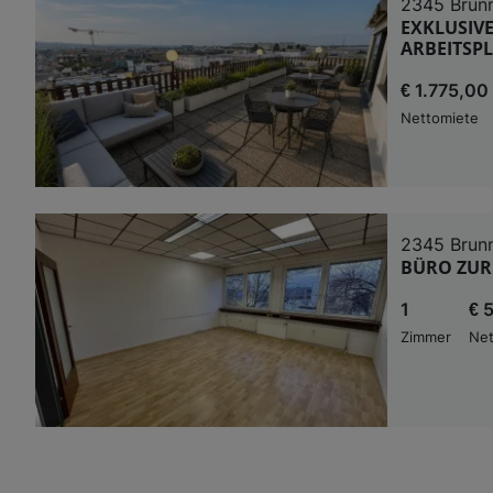
2345 Brun
EXKLUSIVE
ARBEITSPL
€ 1.775,00
Nettomiete
2345 Brun
BÜRO ZUR 
1
€ 
Zimmer
Net