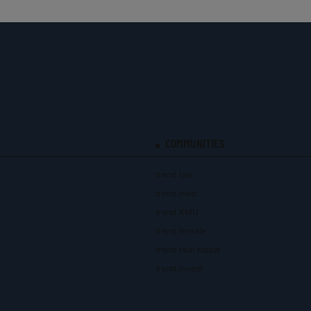
COMMUNITIES
trend.law
trend.med
trend.KMU
trend.female
trend.real estate
trend.invest