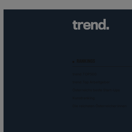
RANKINGS
trend.TOP500
trend.Top Arbeitgeber
Österreichs beste Start-Ups
Kunstranking
Die reichsten Österreicher:innen