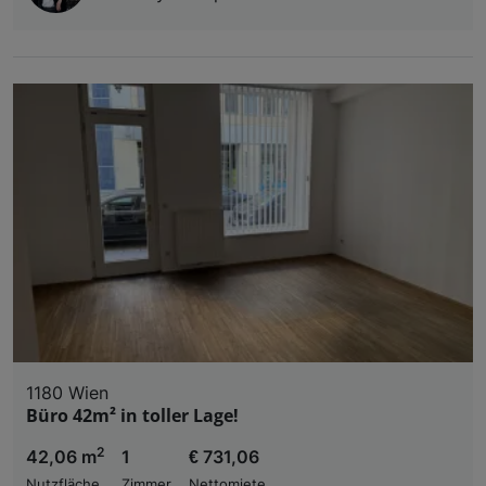
1180 Wien
Büro 42m² in toller Lage!
2
42,06 m
1
€ 731,06
Nutzfläche
Zimmer
Nettomiete