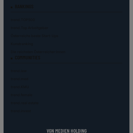
RANKINGS
trend.TOP500
trend.Top Arbeitgeber
Österreichs beste Start-Ups
Kunstranking
Die reichsten Österreicher:innen
COMMUNITIES
trend.law
trend.med
trend.KMU
trend.female
trend.real estate
trend.invest
VGN MEDIEN HOLDING