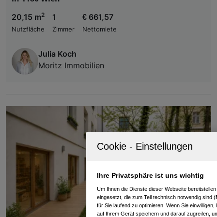
2
20,15 m
1
€ 661,57
Nutzfläche
Zimmer
Nettomiete
Julia Koch
Moritz Immobilien
Ihre Privatsphäre ist uns wichtig
Um Ihnen die Dienste dieser Webseite bereitstelle
eingesetzt, die zum Teil technisch notwendig sind (
für Sie laufend zu optimieren. Wenn Sie einwillige
auf Ihrem Gerät speichern und darauf zugreifen, um