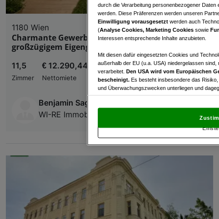
durch die Verarbeitung personenbezogener Daten e
werden. Diese Präferenzen werden unseren Partnern
Einwilligung vorausgesetzt
werden auch Technol
1180 Wien
(
Analyse Cookies, Marketing Cookies
sowie
Fun
Charmante Gewerbefläche in Grünruhelage mit
Interessen entsprechende Inhalte anzubieten.
großzügigem Eigengarten
Mit diesen dafür eingesetzten Cookies und Technol
außerhalb der EU (u.a. USA) niedergelassen sind,
11,5
€ 12.290,44
verarbeitet.
Den USA wird vom Europäischen Ge
Zimmer
Nettomiete
bescheinigt.
Es besteht insbesondere das Risiko,
und Überwachungszwecken unterliegen und dagege
Benjamin Sagan
Mit Klick auf „Zustimmen & fortfahren“ willig
WI-RE Immobilienmakler GmbH
von Drittanbietern (auch aus USA) ein.
In den Ei
Zustim
und Widerspruch gegen die Verarbeitung auf der Gr
Einste
„Cookie Einstellungen“, die sich auf jeder Seite unt
Wir und unsere Partner verarbeiten 
Verwendung genauer Standortdaten. Endgeräteeigens
Zugriff auf Informationen auf einem Endgerät. Per
und der Performance von Inhalten, Zielgruppenfo
Liste der Partner (Lieferanten)