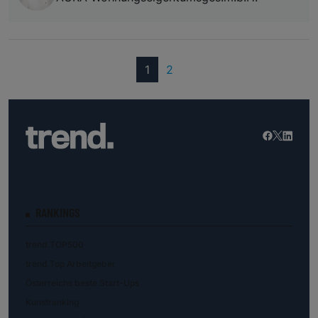
(current)
1
2
RANKINGS
trend.TOP500
trend.Top Arbeitgeber
Österreichs beste Start-Ups
Kunstranking