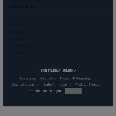
Die reichsten Österreicher:innen
COMMUNITIES
trend.law
trend.med
trend.KMU
trend.female
trend.real estate
trend.invest
VGN MEDIEN HOLDING
Impressum
AGB / ANB
Kontakt-Datenschutz
Datenschutzpolicy
Tarife Print / Online
Redirect Sitemap
Cookie Einstellungen
Fotocredits