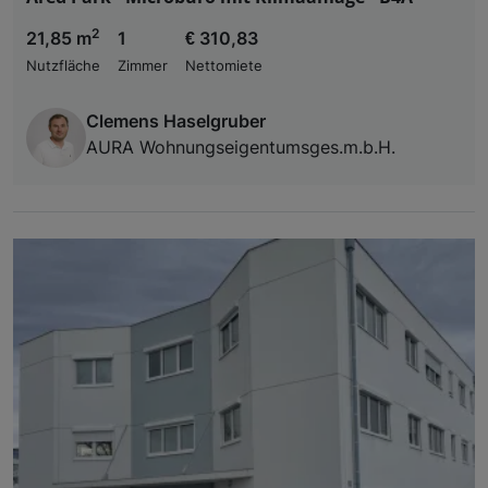
2
21,85 m
1
€ 310,83
Nutzfläche
Zimmer
Nettomiete
Clemens Haselgruber
AURA Wohnungseigentumsges.m.b.H.