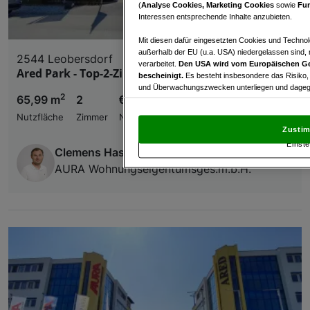
(
Analyse Cookies, Marketing Cookies
sowie
Fun
Interessen entsprechende Inhalte anzubieten.
Mit diesen dafür eingesetzten Cookies und Technol
außerhalb der EU (u.a. USA) niedergelassen sind,
2544 Leobersdorf
verarbeitet.
Den USA wird vom Europäischen Ge
Ared Park - Top-2-Zimmer Büro - B8A
bescheinigt.
Es besteht insbesondere das Risiko,
und Überwachungszwecken unterliegen und dagege
2
65,99 m
2
€ 856,67
Mit Klick auf „Zustimmen & fortfahren“ willig
Nutzfläche
Zimmer
Nettomiete
von Drittanbietern (auch aus USA) ein.
In den Ei
Zustim
und Widerspruch gegen die Verarbeitung auf der Gr
Einste
„Cookie Einstellungen“, die sich auf jeder Seite unt
Clemens Haselgruber
AURA Wohnungseigentumsges.m.b.H.
Wir und unsere Partner verarbeiten 
Verwendung genauer Standortdaten. Endgeräteeigens
Zugriff auf Informationen auf einem Endgerät. Per
und der Performance von Inhalten, Zielgruppenfo
Liste der Partner (Lieferanten)