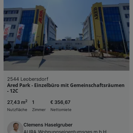
2544 Leobersdorf
Ared Park - Einzelbüro mit Gemeinschaftsräumen
- 12C
2
27,43 m
1
€ 356,67
Nutzfläche
Zimmer
Nettomiete
Clemens Haselgruber
AURA Wohnungseigentumsges.m.b.H.