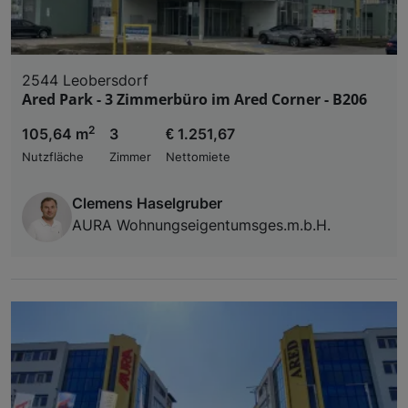
2544 Leobersdorf
Ared Park - 3 Zimmerbüro im Ared Corner - B206
2
105,64 m
3
€ 1.251,67
Nutzfläche
Zimmer
Nettomiete
Clemens Haselgruber
AURA Wohnungseigentumsges.m.b.H.