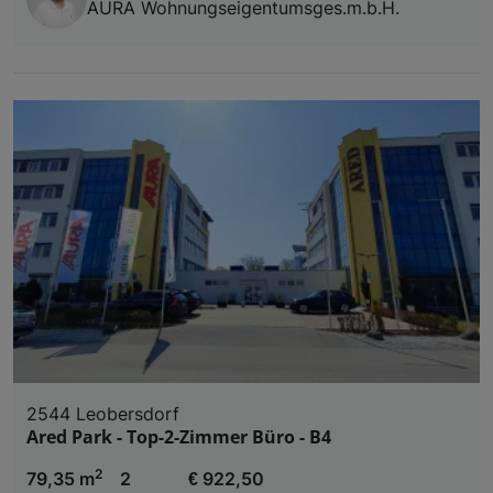
AURA Wohnungseigentumsges.m.b.H.
2544 Leobersdorf
Ared Park - Top-2-Zimmer Büro - B4
2
79,35 m
2
€ 922,50