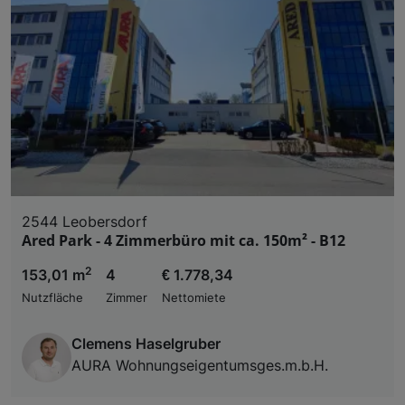
2544 Leobersdorf
Ared Park - 4 Zimmerbüro mit ca. 150m² - B12
2
153,01 m
4
€ 1.778,34
Nutzfläche
Zimmer
Nettomiete
Clemens Haselgruber
AURA Wohnungseigentumsges.m.b.H.