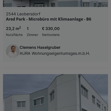
2544 Leobersdorf
Ared Park - Microbüro mit Klimaanlage - B6
2
23,2 m
1
€ 330,00
Nutzfläche
Zimmer
Nettomiete
Clemens Haselgruber
AURA Wohnungseigentumsges.m.b.H.