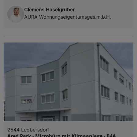
Clemens Haselgruber
AURA Wohnungseigentumsges.m.b.H.
2544 Leobersdorf
Ared Park - Microbüro mit Klimaanlage - B4A