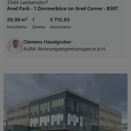
2544 Leobersdorf
Ared Park - 1 Zimmerbüro im Ared Corner - B307
2
59,99 m
1
€ 710,83
Nutzfläche
Zimmer
Nettomiete
Clemens Haselgruber
AURA Wohnungseigentumsges.m.b.H.