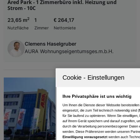
Ared Park - 1 Zimmerbüro inkl. Heizung und
Strom - 10C
2
23,65 m
1
€ 264,17
Nutzfläche
Zimmer
Nettomiete
Clemens Haselgruber
AURA Wohnungseigentumsges.m.b.H.
Ihre Privatsphäre ist uns wichtig
Um Ihnen die Dienste dieser Webseite bereitstelle
eingesetzt, die zum Teil technisch notwendig sind (
für Sie laufend zu optimieren. Wenn Sie einwillige
auf Ihrem Gerät speichern und darauf zugreifen, um
durch die Verarbeitung personenbezogener Daten e
werden. Diese Präferenzen werden unseren Partnern
Einwilligung vorausgesetzt
werden auch Technol