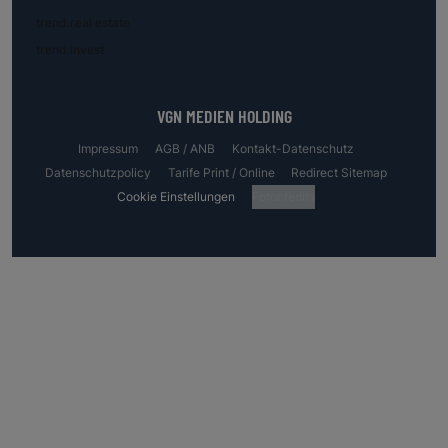
trend.real estate
trend.invest
VGN MEDIEN HOLDING
Impressum
AGB / ANB
Kontakt-Datenschutz
Datenschutzpolicy
Tarife Print / Online
Redirect Sitemap
Cookie Einstellungen
Fotocredits