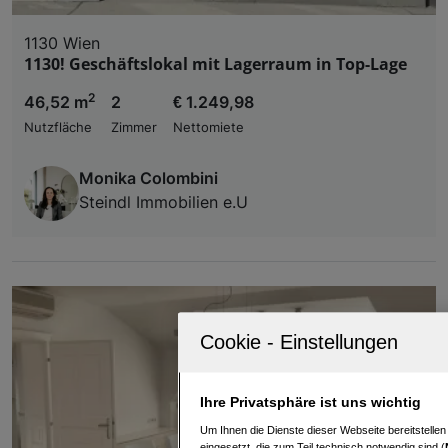
1130 Wien
1130! Geschäftslokal mit Lagerraum in Top-Lage
2
46,52 m
2
€ 1.249,98
Nutzfläche
Zimmer
Nettomiete
Monika Colombini
Steindl Immobilien e.U
Ihre Privatsphäre ist uns wichtig
Um Ihnen die Dienste dieser Webseite bereitstelle
eingesetzt, die zum Teil technisch notwendig sind (