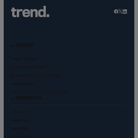
RANKINGS
trend.TOP500
trend.Top Arbeitgeber
Österreichs beste Start-Ups
Kunstranking
Die reichsten Österreicher:innen
COMMUNITIES
trend.law
trend.med
trend.KMU
trend.female