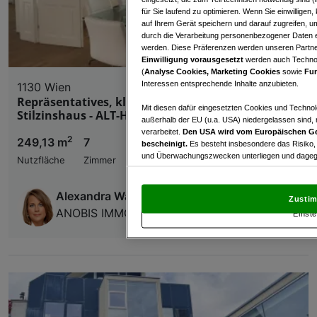
für Sie laufend zu optimieren. Wenn Sie einwillige
auf Ihrem Gerät speichern und darauf zugreifen, um
durch die Verarbeitung personenbezogener Daten e
werden. Diese Präferenzen werden unseren Partnern
Einwilligung vorausgesetzt
werden auch Technol
(
Analyse Cookies, Marketing Cookies
sowie
Fun
Interessen entsprechende Inhalte anzubieten.
1130 Wien
Repräsentatives, klimatisiertes DG-Büro in edlem
Mit diesen dafür eingesetzten Cookies und Technol
Stilzinshaus - ALT-HIETZING - Unbefristet.
außerhalb der EU (u.a. USA) niedergelassen sind,
verarbeitet.
Den USA wird vom Europäischen Ge
2
249,13 m
7
€ 4.908,09
bescheinigt.
Es besteht insbesondere das Risiko,
und Überwachungszwecken unterliegen und dagege
Nutzfläche
Zimmer
Nettomiete
Mit Klick auf „Zustimmen & fortfahren“ willig
von Drittanbietern (auch aus USA) ein.
In den Ei
Alexandra Wagner, MSc.
Zustim
und Widerspruch gegen die Verarbeitung auf der Gr
ANOBIS IMMOBILIEN GmbH
Einste
„Cookie Einstellungen“, die sich auf jeder Seite unt
Wir und unsere Partner verarbeiten 
Verwendung genauer Standortdaten. Endgeräteeigens
Zugriff auf Informationen auf einem Endgerät. Per
und der Performance von Inhalten, Zielgruppenfo