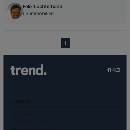
Felix Luchterhand
i 3 immobilien
(current)
1
RANKINGS
trend.TOP500
trend.Top Arbeitgeber
Österreichs beste Start-Ups