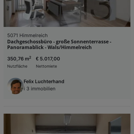
und der Performance von Inhalten, Zielgruppenfo
Liste der Partner (Lieferanten)
5071 Himmelreich
Dachgeschossbüro - große Sonnenterrasse -
Panoramablick - Wals/Himmelreich
2
350,76 m
€ 5.017,00
Nutzfläche
Nettomiete
Felix Luchterhand
i 3 immobilien