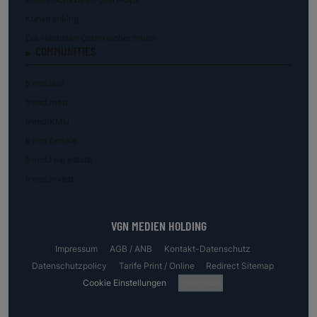
Kunstranking
Die reichsten Österreicher:innen
COMMUNITIES
trend.law
trend.med
trend.KMU
trend.female
trend.real estate
trend.invest
VGN MEDIEN HOLDING
Impressum
AGB / ANB
Kontakt-Datenschutz
Datenschutzpolicy
Tarife Print / Online
Redirect Sitemap
Cookie Einstellungen
Fotocredits