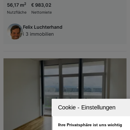
2
56,17 m
€ 983,02
Nutzfläche
Nettomiete
Felix Luchterhand
i 3 immobilien
Ihre Privatsphäre ist uns wichtig