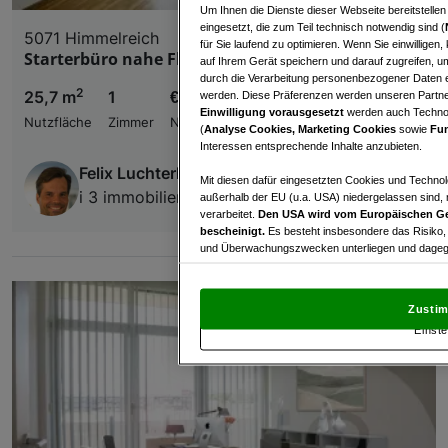
Um Ihnen die Dienste dieser Webseite bereitstelle
eingesetzt, die zum Teil technisch notwendig sind (
5071 Himmelreich
für Sie laufend zu optimieren. Wenn Sie einwillige
Starterbüro nahe Flughafennähe
auf Ihrem Gerät speichern und darauf zugreifen, um
durch die Verarbeitung personenbezogener Daten e
2
25,7 m
1
€ 509,00
werden. Diese Präferenzen werden unseren Partnern
Einwilligung vorausgesetzt
werden auch Technol
Nutzfläche
Zimmer
Nettomiete
(
Analyse Cookies, Marketing Cookies
sowie
Fun
Interessen entsprechende Inhalte anzubieten.
Felix Luchterhand
Mit diesen dafür eingesetzten Cookies und Technol
i 3 immobilien
außerhalb der EU (u.a. USA) niedergelassen sind,
verarbeitet.
Den USA wird vom Europäischen Ge
bescheinigt.
Es besteht insbesondere das Risiko,
und Überwachungszwecken unterliegen und dagege
Mit Klick auf „Zustimmen & fortfahren“ willig
von Drittanbietern (auch aus USA) ein.
In den Ei
Zustim
und Widerspruch gegen die Verarbeitung auf der Gr
Einste
„Cookie Einstellungen“, die sich auf jeder Seite unt
Wir und unsere Partner verarbeiten 
Verwendung genauer Standortdaten. Endgeräteeigens
Zugriff auf Informationen auf einem Endgerät. Per