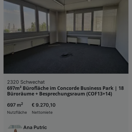
2320 Schwechat
697m² Bürofläche im Concorde Business Park | 18
Büroräume + Besprechungsraum (COF13+14)
2
697 m
€ 9.270,10
Nutzfläche
Nettomiete
Ana Putric