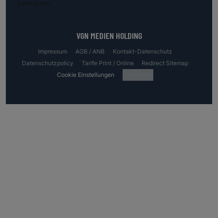
trend.invest
VGN MEDIEN HOLDING
Impressum
AGB / ANB
Kontakt-Datenschutz
Datenschutzpolicy
Tarife Print / Online
Redirect Sitemap
Cookie Einstellungen
Fotocredits