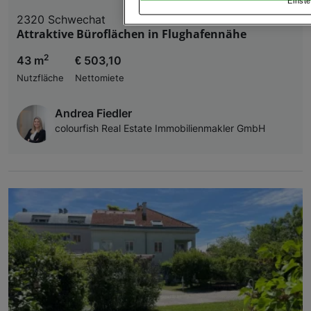
Einste
„Cookie Einstellungen“, die sich auf jeder Seite unt
2320 Schwechat
Attraktive Büroflächen in Flughafennähe
Wir und unsere Partner verarbeiten 
2
43 m
€ 503,10
Verwendung genauer Standortdaten. Endgeräteeigens
Zugriff auf Informationen auf einem Endgerät. Per
Nutzfläche
Nettomiete
und der Performance von Inhalten, Zielgruppenfo
Liste der Partner (Lieferanten)
Andrea Fiedler
colourfish Real Estate Immobilienmakler GmbH