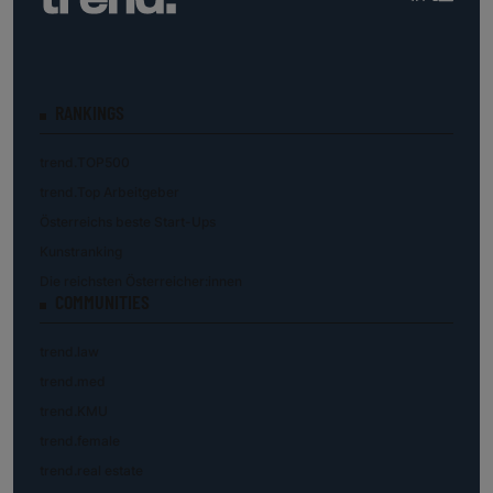
RANKINGS
trend.TOP500
trend.Top Arbeitgeber
Österreichs beste Start-Ups
Kunstranking
Die reichsten Österreicher:innen
COMMUNITIES
trend.law
trend.med
trend.KMU
trend.female
trend.real estate