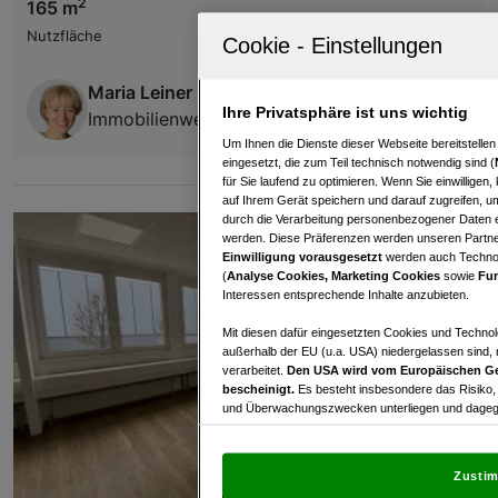
2
165 m
Nutzfläche
Maria Leiner
Ihre Privatsphäre ist uns wichtig
Immobilienwelt Leiner
Um Ihnen die Dienste dieser Webseite bereitstelle
eingesetzt, die zum Teil technisch notwendig sind (
für Sie laufend zu optimieren. Wenn Sie einwillige
auf Ihrem Gerät speichern und darauf zugreifen, um
durch die Verarbeitung personenbezogener Daten e
werden. Diese Präferenzen werden unseren Partnern
Einwilligung vorausgesetzt
werden auch Technol
(
Analyse Cookies, Marketing Cookies
sowie
Fun
Interessen entsprechende Inhalte anzubieten.
Mit diesen dafür eingesetzten Cookies und Technol
außerhalb der EU (u.a. USA) niedergelassen sind,
verarbeitet.
Den USA wird vom Europäischen Ge
bescheinigt.
Es besteht insbesondere das Risiko,
und Überwachungszwecken unterliegen und dagege
Mit Klick auf „Zustimmen & fortfahren“ willig
von Drittanbietern (auch aus USA) ein.
In den Ei
Zustim
und Widerspruch gegen die Verarbeitung auf der Gr