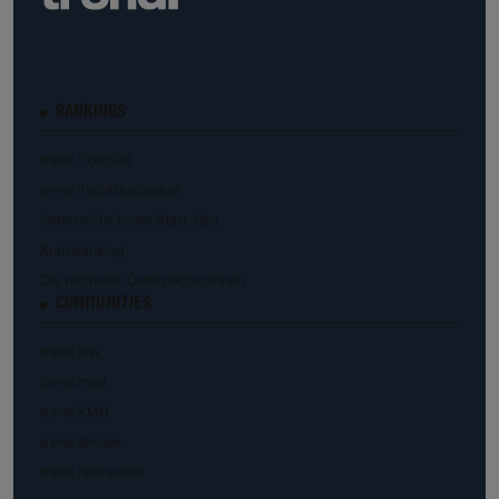
RANKINGS
trend.TOP500
trend.Top Arbeitgeber
Österreichs beste Start-Ups
Kunstranking
Die reichsten Österreicher:innen
COMMUNITIES
trend.law
trend.med
trend.KMU
trend.female
trend.real estate