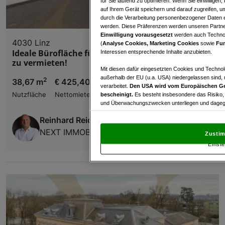
für Sie laufend zu optimieren. Wenn Sie einwillige
auf Ihrem Gerät speichern und darauf zugreifen, um
durch die Verarbeitung personenbezogener Daten e
werden. Diese Präferenzen werden unseren Partnern
Einwilligung vorausgesetzt
werden auch Technol
4030 Linz
(
Analyse Cookies, Marketing Cookies
sowie
Fun
Ideale Bürofläche für Kleinunternehmen in Linz
Interessen entsprechende Inhalte anzubieten.
zu vermieten!
Mit diesen dafür eingesetzten Cookies und Technol
außerhalb der EU (u.a. USA) niedergelassen sind,
2
38,67 m
€ 425,40
verarbeitet.
Den USA wird vom Europäischen Ge
Nutzfläche
Nettomiete
bescheinigt.
Es besteht insbesondere das Risiko,
und Überwachungszwecken unterliegen und dagege
Reinhard Reichenberger
Mit Klick auf „Zustimmen & fortfahren“ willig
von Drittanbietern (auch aus USA) ein.
In den Ei
NEXT IMMOBILIEN GMBH
Zustim
und Widerspruch gegen die Verarbeitung auf der Gr
Einste
„Cookie Einstellungen“, die sich auf jeder Seite unt
Wir und unsere Partner verarbeiten 
Verwendung genauer Standortdaten. Endgeräteeigens
Zugriff auf Informationen auf einem Endgerät. Per
und der Performance von Inhalten, Zielgruppenfo
Liste der Partner (Lieferanten)