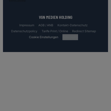
trend.invest
VGN MEDIEN HOLDING
Impressum
AGB / ANB
Kontakt-Datenschutz
Datenschutzpolicy
Tarife Print / Online
Redirect Sitemap
Cookie Einstellungen
Fotocredits