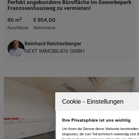
Perfekt angebundene Bürofläche im Gewerbepark
Franzosenhausweg zu vermieten!
2
60 m
€ 954,00
Nutzfläche
Nettomiete
Reinhard Reichenberger
NEXT IMMOBILIEN GMBH
Ihre Privatsphäre ist uns wichtig
Um Ihnen die Dienste dieser Webseite bereitstelle
eingesetzt, die zum Teil technisch notwendig sind (