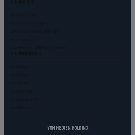
RANKINGS
trend.TOP500
trend.Top Arbeitgeber
Österreichs beste Start-Ups
Kunstranking
Die reichsten Österreicher:innen
COMMUNITIES
trend.law
trend.med
trend.KMU
trend.female
trend.real estate
trend.invest
VGN MEDIEN HOLDING