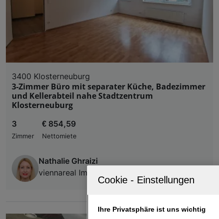
3400 Klosterneuburg
3-Zimmer Büro mit separater Küche, Badezimmer
und Kellerabteil nahe Stadtzentrum
Klosterneuburg
3
€ 854,59
Zimmer
Nettomiete
Nathalie Ghraizi
viennareal Immobilienmanagement GmbH
Ihre Privatsphäre ist uns wichtig