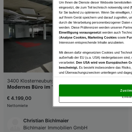
Um Ihnen die Dienste dieser Webseite bereitstelle
eingesetzt, die zum Teil technisch notwendig sind (
für Sie laufend zu optimieren. Wenn Sie einwillige
auf Ihrem Gerät speichern und darauf zugreifen, um
durch die Verarbeitung personenbezogener Daten e
werden. Diese Präferenzen werden unseren Partnern
Einwilligung vorausgesetzt
werden auch Technol
(
Analyse Cookies, Marketing Cookies
sowie
Fun
Interessen entsprechende Inhalte anzubieten.
Mit diesen dafür eingesetzten Cookies und Technol
außerhalb der EU (u.a. USA) niedergelassen sind,
verarbeitet.
Den USA wird vom Europäischen Ge
bescheinigt.
Es besteht insbesondere das Risiko,
und Überwachungszwecken unterliegen und dagege
3400 Klosterneuburg
Mit Klick auf „Zustimmen & fortfahren“ willig
Modernes Büro im "Industrial Style"
von Drittanbietern (auch aus USA) ein.
In den Ei
Zustim
und Widerspruch gegen die Verarbeitung auf der Gr
Einste
€ 4.199,00
„Cookie Einstellungen“, die sich auf jeder Seite unt
Nettomiete
Wir und unsere Partner verarbeiten 
Christian Bichlmaier
Verwendung genauer Standortdaten. Endgeräteeigens
Bichlmaier Immobilien GmbH
Zugriff auf Informationen auf einem Endgerät. Per