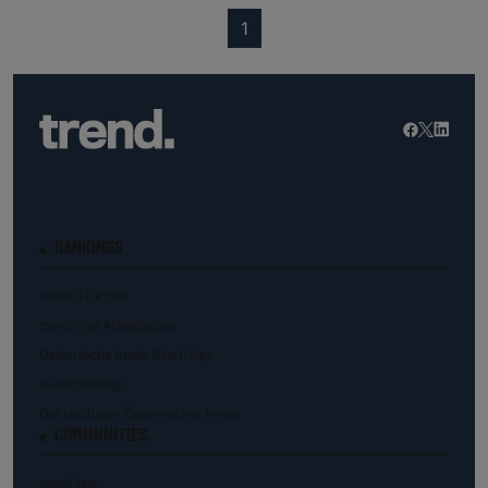
(current)
1
RANKINGS
trend.TOP500
trend.Top Arbeitgeber
Österreichs beste Start-Ups
Kunstranking
Die reichsten Österreicher:innen
COMMUNITIES
trend.law