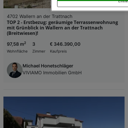
Einste
„Cookie Einstellungen“, die sich auf jeder Seite unt
4702 Wallern an der Trattnach
Wir und unsere Partner verarbeiten 
TOP 2 - Erstbezug: geräumige Terrassenwohnung
mit Grünblick in Wallern an der Trattnach
Verwendung genauer Standortdaten. Endgeräteeigens
Zugriff auf Informationen auf einem Endgerät. Per
(Breitwiesen)!
und der Performance von Inhalten, Zielgruppenfo
2
97,58 m
3
€ 346.390,00
Liste der Partner (Lieferanten)
Wohnfläche
Zimmer
Kaufpreis
Michael Honetschläger
VIVIAMO Immobilien GmbH