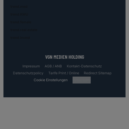
trend.med
trend.KMU
trend.female
trend.real estate
trend.invest
VGN MEDIEN HOLDING
Impressum
AGB / ANB
Kontakt-Datenschutz
Datenschutzpolicy
Tarife Print / Online
Redirect Sitemap
Cookie Einstellungen
Fotocredits