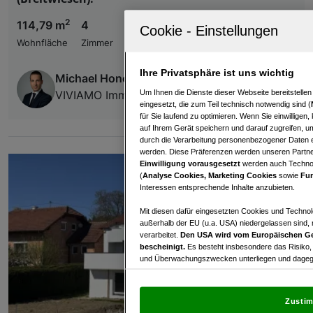
2
114,79 m
4
€ 515.940,00
Wohnfläche
Zimmer
Kaufpreis
Ihre Privatsphäre ist uns wichtig
Michael Honetschläger
Um Ihnen die Dienste dieser Webseite bereitstelle
VIVIAMO Immobilien GmbH
eingesetzt, die zum Teil technisch notwendig sind (
für Sie laufend zu optimieren. Wenn Sie einwillige
auf Ihrem Gerät speichern und darauf zugreifen, um
durch die Verarbeitung personenbezogener Daten e
werden. Diese Präferenzen werden unseren Partnern
Einwilligung vorausgesetzt
werden auch Technol
(
Analyse Cookies, Marketing Cookies
sowie
Fun
Interessen entsprechende Inhalte anzubieten.
Mit diesen dafür eingesetzten Cookies und Technol
außerhalb der EU (u.a. USA) niedergelassen sind,
verarbeitet.
Den USA wird vom Europäischen Ge
bescheinigt.
Es besteht insbesondere das Risiko,
und Überwachungszwecken unterliegen und dagege
Mit Klick auf „Zustimmen & fortfahren“ willig
von Drittanbietern (auch aus USA) ein.
In den Ei
Zustim
und Widerspruch gegen die Verarbeitung auf der Gr