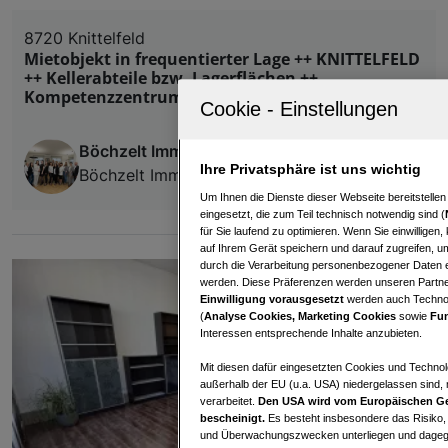
8720 Knittelfeld
Mietobjekt in frequentierter Lage ++ KNITTELFELD
++ Kellerabteile bzw. Lagerflächen ++
Kompetenzzentrum Murtal
Böchzelt Immobilien GmbH
Ihre Privatsphäre ist uns wichtig
Böchzelt Immobilien GmbH
Um Ihnen die Dienste dieser Webseite bereitstelle
eingesetzt, die zum Teil technisch notwendig sind (
für Sie laufend zu optimieren. Wenn Sie einwillige
auf Ihrem Gerät speichern und darauf zugreifen, um
durch die Verarbeitung personenbezogener Daten e
werden. Diese Präferenzen werden unseren Partnern
Einwilligung vorausgesetzt
werden auch Technol
(
Analyse Cookies, Marketing Cookies
sowie
Fun
Interessen entsprechende Inhalte anzubieten.
Mit diesen dafür eingesetzten Cookies und Technol
außerhalb der EU (u.a. USA) niedergelassen sind,
verarbeitet.
Den USA wird vom Europäischen Ge
bescheinigt.
Es besteht insbesondere das Risiko,
und Überwachungszwecken unterliegen und dagege