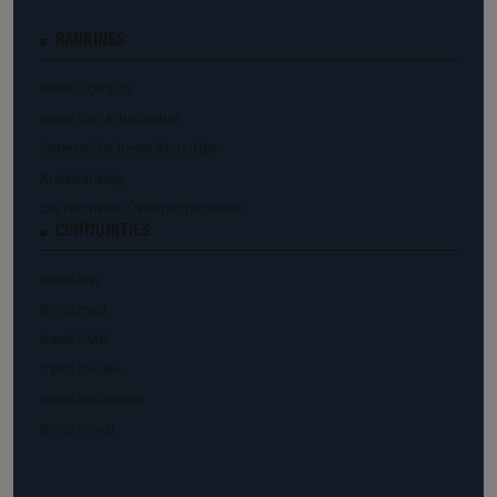
RANKINGS
trend.TOP500
trend.Top Arbeitgeber
Österreichs beste Start-Ups
Kunstranking
Die reichsten Österreicher:innen
COMMUNITIES
trend.law
trend.med
trend.KMU
trend.female
trend.real estate
trend.invest