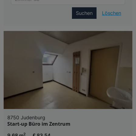
Suchen
Löschen
8750 Judenburg
Start-up Büro im Zentrum
2
9,68 m
€ 83,54