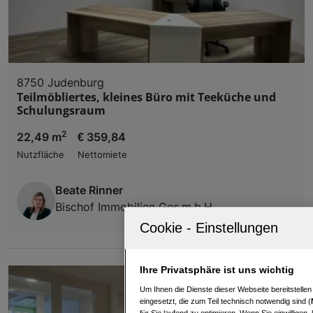
8750 Judenburg
Teilmöbliertes, kleines Büro mit Teeküche und
Schulungsraum
2
22,49 m
€ 359,84
Nutzfläche
Nettomiete
Beate Rinner
Bischof Immobilien Ges.m.b.H
Ihre Privatsphäre ist uns wichtig
Um Ihnen die Dienste dieser Webseite bereitstelle
eingesetzt, die zum Teil technisch notwendig sind (
für Sie laufend zu optimieren. Wenn Sie einwillige