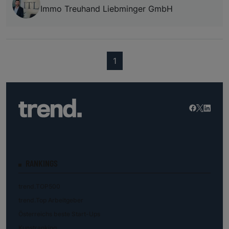
Immo Treuhand Liebminger GmbH
(current)
1
RANKINGS
trend.TOP500
trend.Top Arbeitgeber
Österreichs beste Start-Ups
Kunstranking