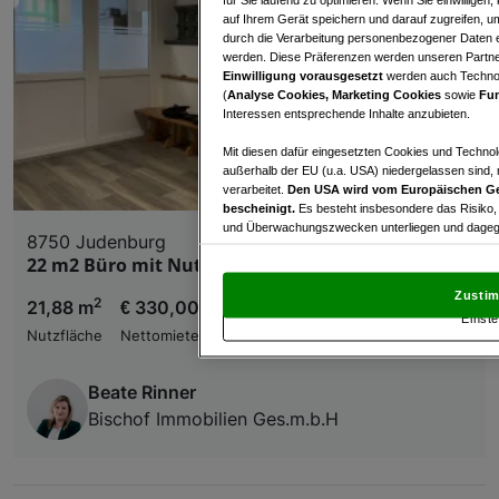
auf Ihrem Gerät speichern und darauf zugreifen, um
durch die Verarbeitung personenbezogener Daten e
werden. Diese Präferenzen werden unseren Partnern
Einwilligung vorausgesetzt
werden auch Technol
(
Analyse Cookies, Marketing Cookies
sowie
Fun
Interessen entsprechende Inhalte anzubieten.
Mit diesen dafür eingesetzten Cookies und Technol
außerhalb der EU (u.a. USA) niedergelassen sind,
verarbeitet.
Den USA wird vom Europäischen Ge
bescheinigt.
Es besteht insbesondere das Risiko,
und Überwachungszwecken unterliegen und dagege
8750 Judenburg
22 m2 Büro mit Nutzung vom Seminarraum
Mit Klick auf „Zustimmen & fortfahren“ willig
von Drittanbietern (auch aus USA) ein.
In den Ei
Zustim
2
und Widerspruch gegen die Verarbeitung auf der Gr
21,88 m
€ 330,00
Einste
„Cookie Einstellungen“, die sich auf jeder Seite unt
Nutzfläche
Nettomiete
Wir und unsere Partner verarbeiten 
Beate Rinner
Bischof Immobilien Ges.m.b.H
Verwendung genauer Standortdaten. Endgeräteeigens
Zugriff auf Informationen auf einem Endgerät. Per
und der Performance von Inhalten, Zielgruppenfo
Liste der Partner (Lieferanten)