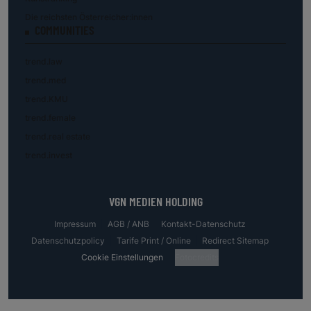
Die reichsten Österreicher:innen
COMMUNITIES
trend.law
trend.med
trend.KMU
trend.female
trend.real estate
trend.invest
VGN MEDIEN HOLDING
Impressum
AGB / ANB
Kontakt-Datenschutz
Datenschutzpolicy
Tarife Print / Online
Redirect Sitemap
Cookie Einstellungen
Fotocredits