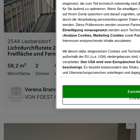
eingesetzt, die zum Teil technisch notwendig sind (
für Sie laufend zu optimieren. Wenn Sie einwillige
auf Ihrem Gerät speichern und darauf zugreifen, um
durch die Verarbeitung personenbezogener Daten e
werden. Diese Präferenzen werden unseren Partnern
Einwilligung vorausgesetzt
werden auch Technol
(
Analyse Cookies, Marketing Cookies
sowie
Fun
2544 Leobersdorf
Interessen entsprechende Inhalte anzubieten.
Lichtdurchflutete 2-Zimmer-Wohnung mit
Mit diesen dafür eingesetzten Cookies und Technol
Freifläche und Fernblick
außerhalb der EU (u.a. USA) niedergelassen sind,
verarbeitet.
Den USA wird vom Europäischen Ge
2
58,2 m
2
€ 239.000,00
bescheinigt.
Es besteht insbesondere das Risiko,
und Überwachungszwecken unterliegen und dagege
Wohnfläche
Zimmer
Kaufpreis
Mit Klick auf „Zustimmen & fortfahren“ willig
Verena Brand
von Drittanbietern (auch aus USA) ein.
In den Ei
Zustim
und Widerspruch gegen die Verarbeitung auf der Gr
VON FOEST Immobilien GmbH
Einste
„Cookie Einstellungen“, die sich auf jeder Seite unt
Wir und unsere Partner verarbeiten 
Verwendung genauer Standortdaten. Endgeräteeigens
Zugriff auf Informationen auf einem Endgerät. Per
und der Performance von Inhalten, Zielgruppenfo