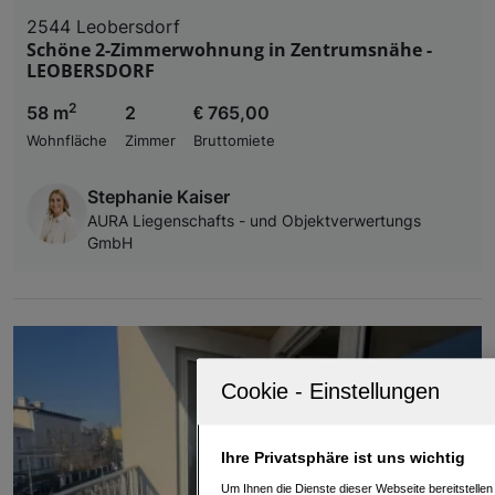
2544 Leobersdorf
Schöne 2-Zimmerwohnung in Zentrumsnähe -
LEOBERSDORF
2
58 m
2
€ 765,00
Wohnfläche
Zimmer
Bruttomiete
Stephanie Kaiser
AURA Liegenschafts - und Objektverwertungs
GmbH
Ihre Privatsphäre ist uns wichtig
Um Ihnen die Dienste dieser Webseite bereitstelle