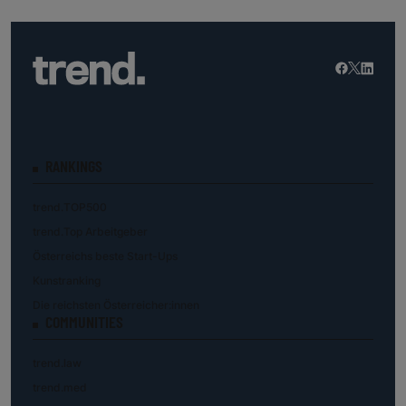
RANKINGS
trend.TOP500
trend.Top Arbeitgeber
Österreichs beste Start-Ups
Kunstranking
Die reichsten Österreicher:innen
COMMUNITIES
trend.law
trend.med