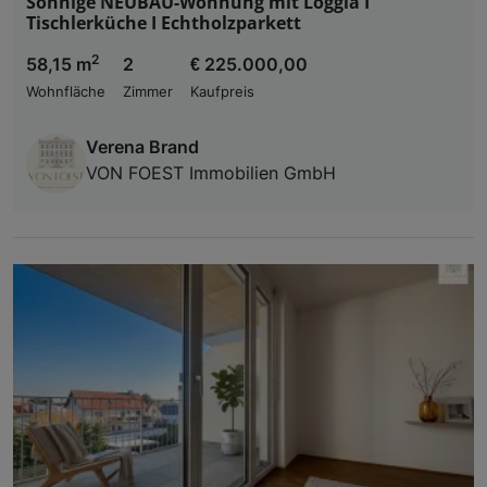
Sonnige NEUBAU-Wohnung mit Loggia I
Tischlerküche I Echtholzparkett
2
58,15 m
2
€ 225.000,00
Wohnfläche
Zimmer
Kaufpreis
Verena Brand
VON FOEST Immobilien GmbH