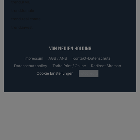
trend.KMU
trend.female
trend.real estate
trend.invest
VGN MEDIEN HOLDING
Impressum
AGB / ANB
Kontakt-Datenschutz
Datenschutzpolicy
Tarife Print / Online
Redirect Sitemap
Cookie Einstellungen
Fotocredits