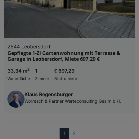
2544 Leobersdorf
Gepflegte 1-Zi Gartenwohnung mit Terrasse &
Garage in Leobersdorf, Miete 697,29 €
2
33,34 m
1
€ 697,29
Wohnfläche
Zimmer
Bruttomiete
Klaus Regensburger
Worresch & Partner Werteconsulting Ges.m.b.H.
(current)
1
2