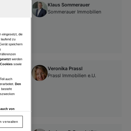
Klaus Sommerauer
Sommerauer Immobilien
 eingesetzt, die
e laufend zu
 Gerät speichern
g
Präferenzen
gesetzt
werden
 Cookies
sowie
Veronika Prassl
Prassl Immobilien e.U.
Teil auch
erarbeitet.
Den
 besteht
ngszwecken
d auch von
en und
 auf „Cookie
en verwalten