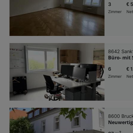
3
€ 
Zimmer
Net
8642 Sankt
Büro- mit
6
€ 
Zimmer
Net
8600 Bruck
Neuwertig
2