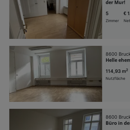
der Mur!
5
€ 
Zimmer
Net
8600 Bruck
Helle ehe
2
114,93 m
Nutzfläche
8600 Bruck
Büro in d