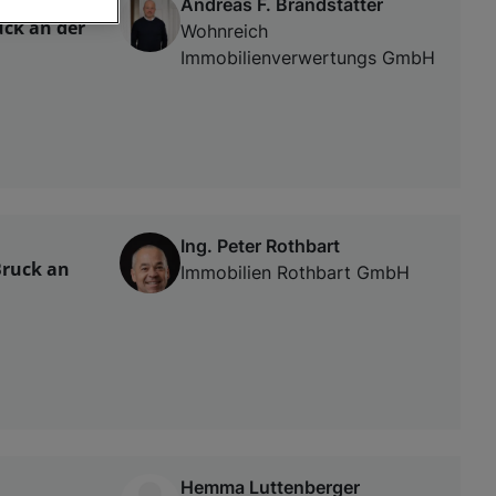
Andreas F. Brandstätter
ck an der
Wohnreich
Immobilienverwertungs GmbH
von oder Zugriff
und der
Ing. Peter Rothbart
Bruck an
Immobilien Rothbart GmbH
Hemma Luttenberger