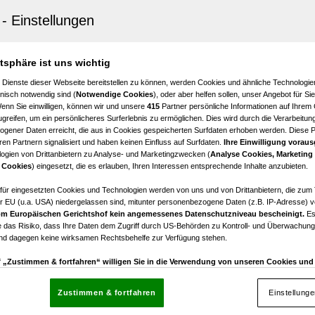
enberg
ichkeiten in Kapfenberg
€ 796,85
atsphäre ist uns wichtig
Nettomiete
 Dienste dieser Webseite bereitstellen zu können, werden Cookies und ähnliche Technologien
nisch notwendig sind (
Notwendige Cookies
), oder aber helfen sollen, unser Angebot für Si
Wenn Sie einwilligen, können wir und unsere
415
Partner persönliche Informationen auf Ihrem
greifen, um ein persönlicheres Surferlebnis zu ermöglichen. Dies wird durch die Verarbeitun
gener Daten erreicht, die aus in Cookies gespeicherten Surfdaten erhoben werden. Diese 
en Partnern signalisiert und haben keinen Einfluss auf Surfdaten.
Ihre Einwilligung voraus
ogien von Drittanbietern zu Analyse- und Marketingzwecken (
Analyse Cookies, Marketing
 an der Mur
 Cookies
) eingesetzt, die es erlauben, Ihren Interessen entsprechende Inhalte anzubieten.
Verkaufsfläche in Bruck / Mur! Jetzt mieten!
afür eingesetzten Cookies und Technologien werden von uns und von Drittanbietern, die zum 
r EU (u.a. USA) niedergelassen sind, mitunter personenbezogene Daten (z.B. IP-Adresse) v
998,00
m Europäischen Gerichtshof kein angemessenes Datenschutzniveau bescheinigt.
Es
tomiete
 das Risiko, dass Ihre Daten dem Zugriff durch US-Behörden zu Kontroll- und Überwachu
und dagegen keine wirksamen Rechtsbehelfe zur Verfügung stehen.
uf „Zustimmen & fortfahren“ willigen Sie in die Verwendung von unseren Cookies un
rn (auch aus USA) ein.
In den Einstellungen können Sie jederzeit Ihre Präferenzen verwalt
gegen die Verarbeitung auf der Grundlage berechtigter Interessen einlegen. Klicken Sie dazu
Zustimmen & fortfahren
Einstellung
“, die sich auf jeder Seite unten im Footer befinden.