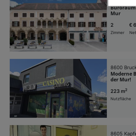
8600 Bruck
Büroräuml
Wir und u
Mur
Verwendung g
2
€ 
auf Informat
Performance 
Zimmer
Net
Liste der Pa
8600 Bruck
Moderne B
der Mur!
2
223 m
Nutzfläche
8605 Kapf