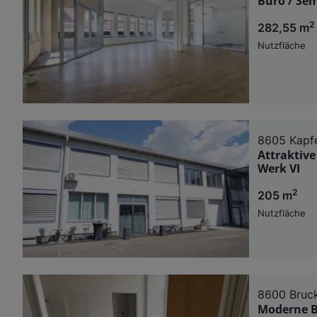
Büro / Sem
2
282,55 m
Nutzfläche
8605 Kapf
Attraktive
Werk VI
2
205 m
Nutzfläche
8600 Bruck
Moderne Bü