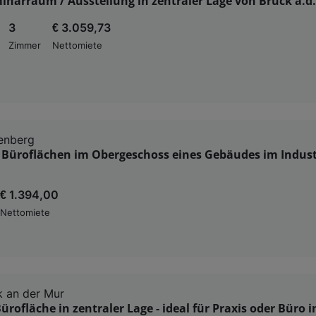
inarraum / Ausstellung in zentraler Lage von Bruck a.d
3
€ 3.059,73
Zimmer
Nettomiete
enberg
 Büroflächen im Obergeschoss eines Gebäudes im Indust
€ 1.394,00
Nettomiete
 an der Mur
rofläche in zentraler Lage - ideal für Praxis oder Büro 