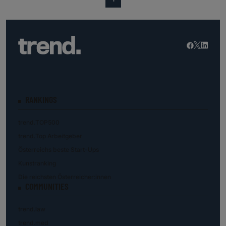
RANKINGS
trend.TOP500
trend.Top Arbeitgeber
Österreichs beste Start-Ups
Kunstranking
Die reichsten Österreicher:innen
COMMUNITIES
trend.law
trend.med