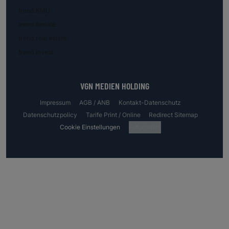
trend.KMU
trend.female
trend.real estate
trend.invest
VGN MEDIEN HOLDING
Impressum
AGB / ANB
Kontakt-Datenschutz
Datenschutzpolicy
Tarife Print / Online
Redirect Sitemap
Cookie Einstellungen
Fotocredits