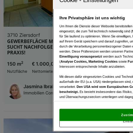
Ihre Privatsphäre ist uns wichtig
Um Ihnen die Dienste dieser Webseite bereitstelle
eingesetzt, die zum Teil technisch notwendig sind (
3710 Ziersdorf
für Sie laufend zu optimieren. Wenn Sie einwillige
GEWERBEFLÄCHE MIT WOHNUNG IN ZIERSDORF
auf Ihrem Gerät speichern und darauf zugreifen, um
SUCHT NACHFOLGER! Auch als BÜRO ODER
durch die Verarbeitung personenbezogener Daten e
PRAXIS!
werden. Diese Präferenzen werden unseren Partnern
Einwilligung vorausgesetzt
werden auch Technol
(
Analyse Cookies, Marketing Cookies
sowie
Fun
2
150 m
€ 1.000,00
Interessen entsprechende Inhalte anzubieten.
Nutzfläche
Nettomiete
Mit diesen dafür eingesetzten Cookies und Technol
außerhalb der EU (u.a. USA) niedergelassen sind,
Jasmina Ibrahimbegovic
verarbeitet.
Den USA wird vom Europäischen Ge
bescheinigt.
Es besteht insbesondere das Risiko,
Immobilien Corner GmbH & Co KG REMAX GOLD
und Überwachungszwecken unterliegen und dagege
Mit Klick auf „Zustimmen & fortfahren“ willig
von Drittanbietern (auch aus USA) ein.
In den Ei
Zustim
und Widerspruch gegen die Verarbeitung auf der Gr
Einste
„Cookie Einstellungen“, die sich auf jeder Seite unt