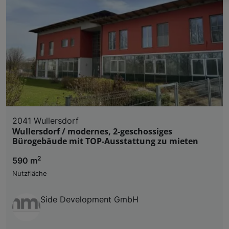
Wir und unsere Partner verarbeiten 
Verwendung genauer Standortdaten. Endgeräteeigens
Zugriff auf Informationen auf einem Endgerät. Per
und der Performance von Inhalten, Zielgruppenfo
Liste der Partner (Lieferanten)
2041 Wullersdorf
Wullersdorf / modernes, 2-geschossiges
Bürogebäude mit TOP-Ausstattung zu mieten
2
590 m
Nutzfläche
Side Development GmbH