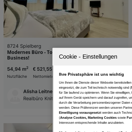
8724 Spielberg
Modernes Büro - Top gepflegt, ideal für Ihr
Business!
2
54,94 m
€ 521,55
Ihre Privatsphäre ist uns wichtig
Nutzfläche
Nettomiete
Um Ihnen die Dienste dieser Webseite bereitstelle
eingesetzt, die zum Teil technisch notwendig sind (
Alisha Leitner-Sarcletti
für Sie laufend zu optimieren. Wenn Sie einwillige
Realbüro Knitl GmbH
auf Ihrem Gerät speichern und darauf zugreifen, um
durch die Verarbeitung personenbezogener Daten e
werden. Diese Präferenzen werden unseren Partnern
Einwilligung vorausgesetzt
werden auch Technol
(
Analyse Cookies, Marketing Cookies
sowie
Fun
Interessen entsprechende Inhalte anzubieten.