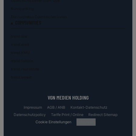
Österreichs beste Start-Ups
Kunstranking
Die reichsten Österreicher:innen
COMMUNITIES
trend.law
trend.med
trend.KMU
trend.female
trend.real estate
trend.invest
VGN MEDIEN HOLDING
Impressum
AGB / ANB
Kontakt-Datenschutz
Datenschutzpolicy
Tarife Print / Online
Redirect Sitemap
Cookie Einstellungen
Fotocredits