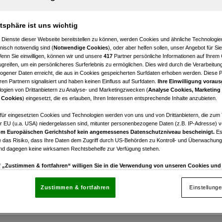
Georgen am Walde
 BÜRO ODER PRAXISFLÄCHE IN ST. GEORGEN AM WALDE
atsphäre ist uns wichtig
4
€ 833,25
 Dienste dieser Webseite bereitstellen zu können, werden Cookies und ähnliche Technologien
nisch notwendig sind (
Notwendige Cookies
), oder aber helfen sollen, unser Angebot für Si
Zimmer
Nettomiete
Wenn Sie einwilligen, können wir und unsere
417
Partner persönliche Informationen auf Ihrem
greifen, um ein persönlicheres Surferlebnis zu ermöglichen. Dies wird durch die Verarbeitun
gener Daten erreicht, die aus in Cookies gespeicherten Surfdaten erhoben werden. Diese 
en Partnern signalisiert und haben keinen Einfluss auf Surfdaten.
Ihre Einwilligung voraus
ogien von Drittanbietern zu Analyse- und Marketingzwecken (
Analyse Cookies, Marketing
 Cookies
) eingesetzt, die es erlauben, Ihren Interessen entsprechende Inhalte anzubieten.
n
afür eingesetzten Cookies und Technologien werden von uns und von Drittanbietern, die zum 
r EU (u.a. USA) niedergelassen sind, mitunter personenbezogene Daten (z.B. IP-Adresse) v
rofläche in Top Lage in Asten zu vermieten!
m Europäischen Gerichtshof kein angemessenes Datenschutzniveau bescheinigt.
Es
 das Risiko, dass Ihre Daten dem Zugriff durch US-Behörden zu Kontroll- und Überwachu
€ 4.930,69
und dagegen keine wirksamen Rechtsbehelfe zur Verfügung stehen.
Nettomiete
uf „Zustimmen & fortfahren“ willigen Sie in die Verwendung von unseren Cookies un
rn (auch aus USA) ein.
In den Einstellungen können Sie jederzeit Ihre Präferenzen verwalt
gegen die Verarbeitung auf der Grundlage berechtigter Interessen einlegen. Klicken Sie dazu
Zustimmen & fortfahren
Einstellung
“, die sich auf jeder Seite unten im Footer befinden.
nsere Partner verarbeiten Daten, um Folgendes bereitzustellen: