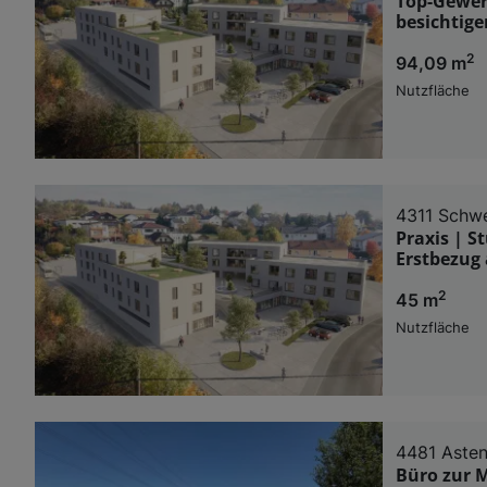
Top-Gewer
besichtige
2
94,09 m
Nutzfläche
4311 Schw
Praxis | 
Erstbezug 
2
45 m
Nutzfläche
4481 Aste
Büro zur M