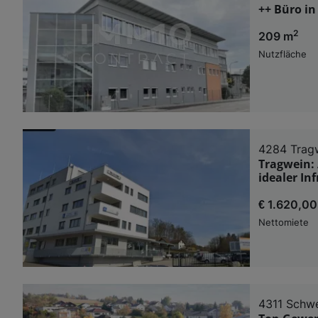
++ Büro in
2
209 m
Nutzfläche
4284 Trag
Tragwein:
idealer In
€ 1.620,00
Nettomiete
4311 Schw