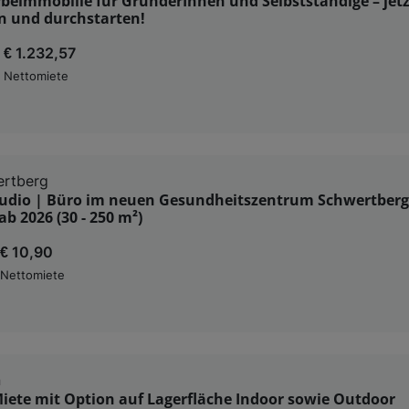
beimmobilie für GründerInnen und Selbstständige – jetz
n und durchstarten!
€ 1.232,57
Nettomiete
ertberg
Studio | Büro im neuen Gesundheitszentrum Schwertberg
ab 2026 (30 - 250 m²)
€ 10,90
Nettomiete
n
iete mit Option auf Lagerfläche Indoor sowie Outdoor