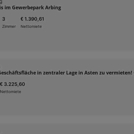
g
is im Gewerbepark Arbing
enauer Standortdaten. Endgeräteeigenschaften zur Identifikation aktiv abfragen. Speichern 
ionen auf einem Endgerät. Personalisierte Werbung und Inhalte, Messung von Werbeleistung 
von Inhalten, Zielgruppenforschung sowie Entwicklung und Verbesserung von Angeboten.
3
€ 1.390,61
rtner (Lieferanten)
Zimmer
Nettomiete
n
Geschäftsfläche in zentraler Lage in Asten zu vermieten!
€ 3.225,60
Nettomiete
n