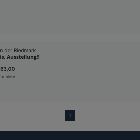
in der Riedmark
is, Ausstellung!!
663,00
tomiete
(current)
1