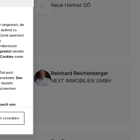
Neue Heimat OÖ
 eingesetzt, die
e laufend zu
 Gerät speichern
g
Präferenzen
gesetzt
werden
 Cookies
sowie
Reinhard Reichenberger
Teil auch
erarbeitet.
Den
NEXT IMMOBILIEN GMBH
 besteht
ngszwecken
d auch von
en und
 auf „Cookie
en verwalten