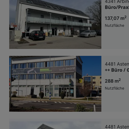
4341 Arbin
Büro/Prax
Verwendung g
auf Informat
Performance 
2
137,07 m
Liste der Pa
Nutzfläche
4481 Aste
++ Büro / 
2
288 m
Nutzfläche
4481 Aste