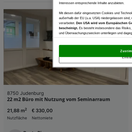
Interessen entsprechende Inhalte anzubieten.
Mit diesen dafür eingesetzten Cookies und Technol
außerhalb der EU (u.a. USA) niedergelassen sind,
verarbeitet.
Den USA wird vom Europäischen Ge
bescheinigt.
Es besteht insbesondere das Risiko,
und Überwachungszwecken unterliegen und dagege
Mit Klick auf „Zustimmen & fortfahren“ willig
von Drittanbietern (auch aus USA) ein.
In den Ei
Zustim
und Widerspruch gegen die Verarbeitung auf der Gr
Einste
„Cookie Einstellungen“, die sich auf jeder Seite unt
Wir und unsere Partner verarbeiten 
Verwendung genauer Standortdaten. Endgeräteeigens
Zugriff auf Informationen auf einem Endgerät. Per
8750 Judenburg
und der Performance von Inhalten, Zielgruppenfo
22 m2 Büro mit Nutzung vom Seminarraum
Liste der Partner (Lieferanten)
2
21,88 m
€ 330,00
Nutzfläche
Nettomiete