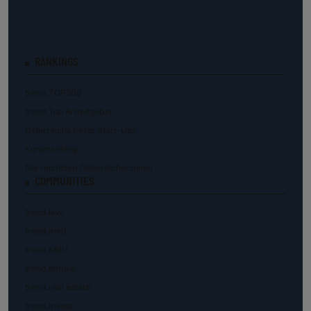
RANKINGS
trend.TOP500
trend.Top Arbeitgeber
Österreichs beste Start-Ups
Kunstranking
Die reichsten Österreicher:innen
COMMUNITIES
trend.law
trend.med
trend.KMU
trend.female
trend.real estate
trend.invest