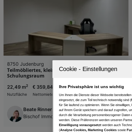
8750 Judenburg
Teilmöbliertes, kleines Büro mit Teeküche und
Schulungsraum
2
22,49 m
€ 359,84
Ihre Privatsphäre ist uns wichtig
Nutzfläche
Nettomiete
Um Ihnen die Dienste dieser Webseite bereitstelle
eingesetzt, die zum Teil technisch notwendig sind (
für Sie laufend zu optimieren. Wenn Sie einwillige
Beate Rinner
auf Ihrem Gerät speichern und darauf zugreifen, um
durch die Verarbeitung personenbezogener Daten e
Bischof Immobilien Ges.m.b.H
werden. Diese Präferenzen werden unseren Partnern
Einwilligung vorausgesetzt
werden auch Technol
(
Analyse Cookies, Marketing Cookies
sowie
Fun