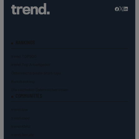
RANKINGS
trend.TOP500
trend.Top Arbeitgeber
Österreichs beste Start-Ups
Kunstranking
Die reichsten Österreicher:innen
COMMUNITIES
trend.law
trend.med
trend.KMU
trend.female