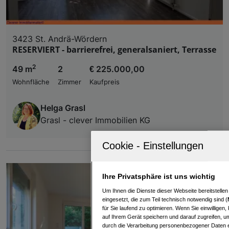
3423 St. Andrä-Wördern
RESERVIERT - barrierefrei, generalsaniert, Terrasse
2
49 m
2
€ 225.000,00
Wohnfläche
Zimmer
Kaufpreis
Helga Grasl
Grasl - clever Immobilien KG
Ihre Privatsphäre ist uns wichtig
Um Ihnen die Dienste dieser Webseite bereitstelle
eingesetzt, die zum Teil technisch notwendig sind (
für Sie laufend zu optimieren. Wenn Sie einwillige
auf Ihrem Gerät speichern und darauf zugreifen, um
durch die Verarbeitung personenbezogener Daten e