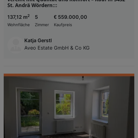
St. Andrä Wördern:::
2
137,12 m
5
€ 559.000,00
Wohnfläche
Zimmer
Kaufpreis
Katja Gerstl
Aveo Estate GmbH & Co KG