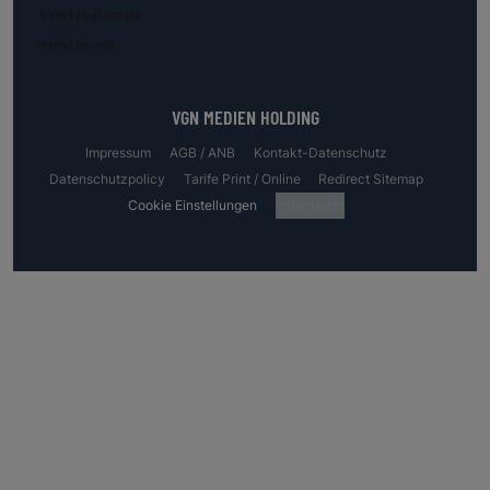
trend.real estate
trend.invest
VGN MEDIEN HOLDING
Impressum
AGB / ANB
Kontakt-Datenschutz
Datenschutzpolicy
Tarife Print / Online
Redirect Sitemap
Cookie Einstellungen
Fotocredits