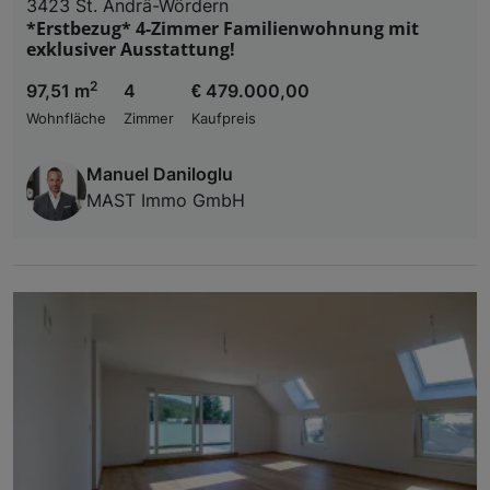
3423 St. Andrä-Wördern
*Erstbezug* 4-Zimmer Familienwohnung mit
exklusiver Ausstattung!
2
97,51 m
4
€ 479.000,00
Wohnfläche
Zimmer
Kaufpreis
Manuel Daniloglu
MAST Immo GmbH