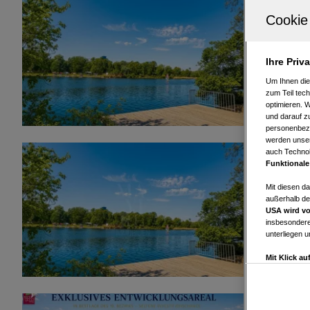
1220 Wien
GRUNDSTÜC
Donau
Ihre Priv
2
498 m
Um Ihnen die
Grundfläche
zum Teil tech
optimieren. 
und darauf zu
personenbezo
werden unser
auch Technol
1220 Wien
Funktionale
ALTE DONA
Mit diesen d
außerhalb de
2
498 m
USA wird vo
Grundfläche
insbesondere
unterliegen 
Mit Klick a
Drittanbiete
Widerspruch 
Einstellungen