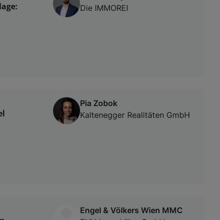
lage:
Die IMMOREI
Pia Zobok
el
Kaltenegger Realitäten GmbH
Engel & Völkers Wien MMC