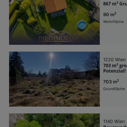
867 m² Gru
2
90 m
Wohnfläche
1220 Wien
703 m² gro
Potenzial!
2
703 m
Grundfläche
1140 Wien