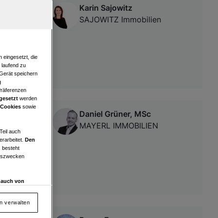
Karin Sajowitz
r Alten
SAJOWITZ Immobilien
 eingesetzt, die
e laufend zu
 Gerät speichern
g
Präferenzen
gesetzt
werden
 Cookies
sowie
Daniel Grüner, MSc
MAYERL IMMOBILIEN
Teil auch
erarbeitet.
Den
 besteht
ngszwecken
d auch von
en und
 auf „Cookie
en verwalten