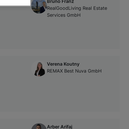
Bruno Franz
RealGoodLiving Real Estate
Services GmbH
von oder Zugriff
und der
Verena Koutny
REMAX Best Nuva GmbH
Arber Arifaj