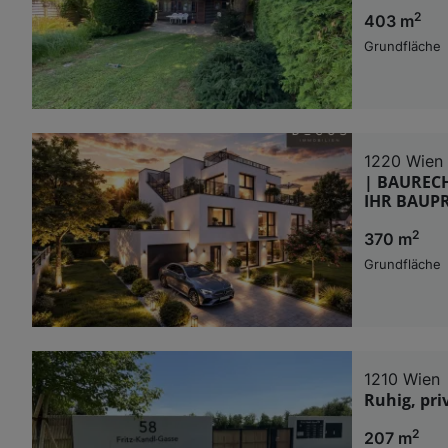
2
403 m
Grundfläche
1220 Wien
| BAURECH
IHR BAUPR
2
370 m
Grundfläche
1210 Wien
Ruhig, pri
2
207 m