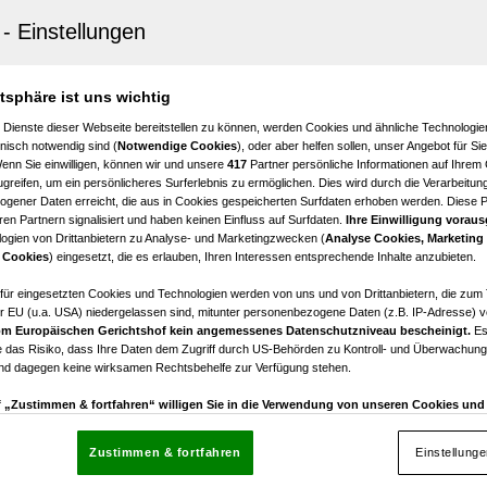
K (Eigengrund) in begehrter Gartensiedlungslage an de
atsphäre ist uns wichtig
€ 899.000,00
 Dienste dieser Webseite bereitstellen zu können, werden Cookies und ähnliche Technologien
Kaufpreis
nisch notwendig sind (
Notwendige Cookies
), oder aber helfen sollen, unser Angebot für Si
Wenn Sie einwilligen, können wir und unsere
417
Partner persönliche Informationen auf Ihrem
greifen, um ein persönlicheres Surferlebnis zu ermöglichen. Dies wird durch die Verarbeitun
gener Daten erreicht, die aus in Cookies gespeicherten Surfdaten erhoben werden. Diese 
en Partnern signalisiert und haben keinen Einfluss auf Surfdaten.
Ihre Einwilligung voraus
ogien von Drittanbietern zu Analyse- und Marketingzwecken (
Analyse Cookies, Marketing
 Cookies
) eingesetzt, die es erlauben, Ihren Interessen entsprechende Inhalte anzubieten.
U - Grundstück (Eigengrund) in begehrter Siedlungslage
afür eingesetzten Cookies und Technologien werden von uns und von Drittanbietern, die zum 
r EU (u.a. USA) niedergelassen sind, mitunter personenbezogene Daten (z.B. IP-Adresse) v
€ 899.000,00
m Europäischen Gerichtshof kein angemessenes Datenschutzniveau bescheinigt.
Es
Kaufpreis
 das Risiko, dass Ihre Daten dem Zugriff durch US-Behörden zu Kontroll- und Überwachu
und dagegen keine wirksamen Rechtsbehelfe zur Verfügung stehen.
uf „Zustimmen & fortfahren“ willigen Sie in die Verwendung von unseren Cookies un
rn (auch aus USA) ein.
In den Einstellungen können Sie jederzeit Ihre Präferenzen verwalt
gegen die Verarbeitung auf der Grundlage berechtigter Interessen einlegen. Klicken Sie dazu
Zustimmen & fortfahren
Einstellung
“, die sich auf jeder Seite unten im Footer befinden.