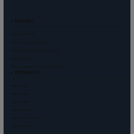
RANKINGS
trend.TOP500
trend.Top Arbeitgeber
Österreichs beste Start-Ups
Kunstranking
Die reichsten Österreicher:innen
COMMUNITIES
trend.law
trend.med
trend.KMU
trend.female
trend.real estate
trend.invest