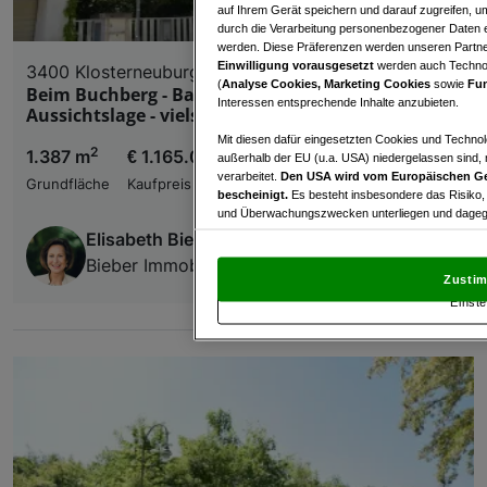
auf Ihrem Gerät speichern und darauf zugreifen, um
durch die Verarbeitung personenbezogener Daten e
werden. Diese Präferenzen werden unseren Partnern
Einwilligung vorausgesetzt
werden auch Technol
3400 Klosterneuburg
(
Analyse Cookies, Marketing Cookies
sowie
Fun
Beim Buchberg - Baugrund in herrlicher
Interessen entsprechende Inhalte anzubieten.
Aussichtslage - vielseitige Nutzungsmöglichkeit
Mit diesen dafür eingesetzten Cookies und Technol
2
1.387 m
€ 1.165.080,00
außerhalb der EU (u.a. USA) niedergelassen sind,
verarbeitet.
Den USA wird vom Europäischen Ge
Grundfläche
Kaufpreis
bescheinigt.
Es besteht insbesondere das Risiko,
und Überwachungszwecken unterliegen und dagege
Elisabeth Bieber
Mit Klick auf „Zustimmen & fortfahren“ willig
Bieber Immobilien GmbH
von Drittanbietern (auch aus USA) ein.
In den Ei
Zustim
und Widerspruch gegen die Verarbeitung auf der Gr
Einste
„Cookie Einstellungen“, die sich auf jeder Seite unt
Wir und unsere Partner verarbeiten 
Verwendung genauer Standortdaten. Endgeräteeigens
Zugriff auf Informationen auf einem Endgerät. Per
und der Performance von Inhalten, Zielgruppenfo
Liste der Partner (Lieferanten)