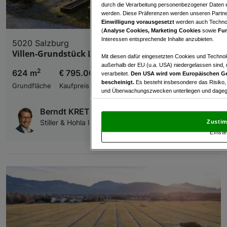
durch die Verarbeitung personenbezogener Daten e
werden. Diese Präferenzen werden unseren Partnern
Einwilligung vorausgesetzt
werden auch Technol
(
Analyse Cookies, Marketing Cookies
sowie
Fun
Interessen entsprechende Inhalte anzubieten.
5020 Salzburg
Villen-Grundstück Leopoldskron-Moos
Mit diesen dafür eingesetzten Cookies und Technol
außerhalb der EU (u.a. USA) niedergelassen sind,
2
624 m
€ 795.000,00
verarbeitet.
Den USA wird vom Europäischen Ge
bescheinigt.
Es besteht insbesondere das Risiko,
Grundfläche
Kaufpreis
und Überwachungszwecken unterliegen und dagege
Mit Klick auf „Zustimmen & fortfahren“ willig
Berndt KRETSCHMER
von Drittanbietern (auch aus USA) ein.
In den Ei
Stiller & Hohla Immobilientreuhänder GmbH
Zustim
und Widerspruch gegen die Verarbeitung auf der Gr
Einste
„Cookie Einstellungen“, die sich auf jeder Seite unt
Wir und unsere Partner verarbeiten 
Verwendung genauer Standortdaten. Endgeräteeigens
Zugriff auf Informationen auf einem Endgerät. Per
und der Performance von Inhalten, Zielgruppenfo
Liste der Partner (Lieferanten)