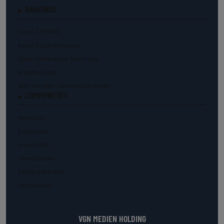
RANKINGS
trend.TOP500
trend.Top Arbeitgeber
Österreichs beste Start-Ups
Kunstranking
Die reichsten Österreicher:innen
COMMUNITIES
trend.law
trend.med
trend.KMU
trend.female
trend.real estate
trend.invest
VGN MEDIEN HOLDING