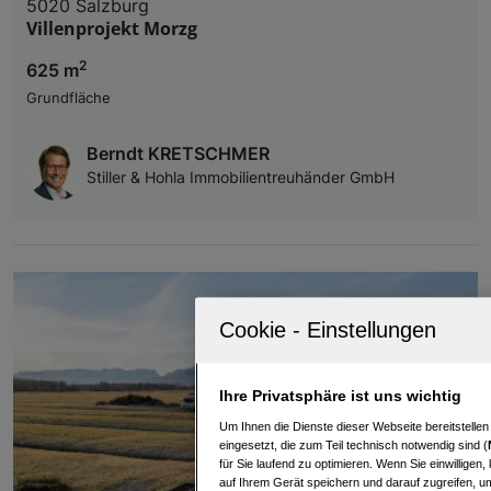
5020 Salzburg
Villenprojekt Morzg
2
625 m
Grundfläche
Berndt KRETSCHMER
Stiller & Hohla Immobilientreuhänder GmbH
Ihre Privatsphäre ist uns wichtig
Um Ihnen die Dienste dieser Webseite bereitstelle
eingesetzt, die zum Teil technisch notwendig sind (
für Sie laufend zu optimieren. Wenn Sie einwillige
auf Ihrem Gerät speichern und darauf zugreifen, um