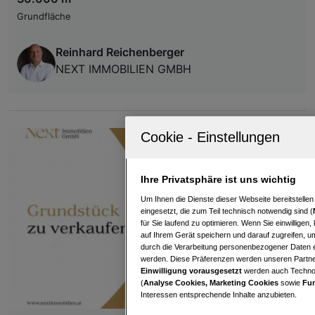
Grundfläche
Reinhard Reichenberger
NEXT IMMOBILIEN GMBH
Ihre Privatsphäre ist uns wichtig
Um Ihnen die Dienste dieser Webseite bereitstelle
eingesetzt, die zum Teil technisch notwendig sind (
für Sie laufend zu optimieren. Wenn Sie einwillige
auf Ihrem Gerät speichern und darauf zugreifen, um
durch die Verarbeitung personenbezogener Daten e
werden. Diese Präferenzen werden unseren Partnern
Einwilligung vorausgesetzt
werden auch Technol
(
Analyse Cookies, Marketing Cookies
sowie
Fun
Interessen entsprechende Inhalte anzubieten.