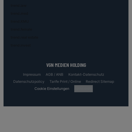
trend.law
trend.med
trend.KMU
trend.female
trend.real estate
trend.invest
VGN MEDIEN HOLDING
Impressum
AGB / ANB
Kontakt-Datenschutz
Datenschutzpolicy
Tarife Print / Online
Redirect Sitemap
Cookie Einstellungen
Fotocredits