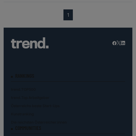
(current)
1
RANKINGS
trend.TOP500
trend.Top Arbeitgeber
Österreichs beste Start-Ups
Kunstranking
Die reichsten Österreicher:innen
COMMUNITIES