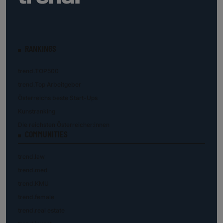
RANKINGS
trend.TOP500
trend.Top Arbeitgeber
Österreichs beste Start-Ups
Kunstranking
Die reichsten Österreicher:innen
COMMUNITIES
trend.law
trend.med
trend.KMU
trend.female
trend.real estate