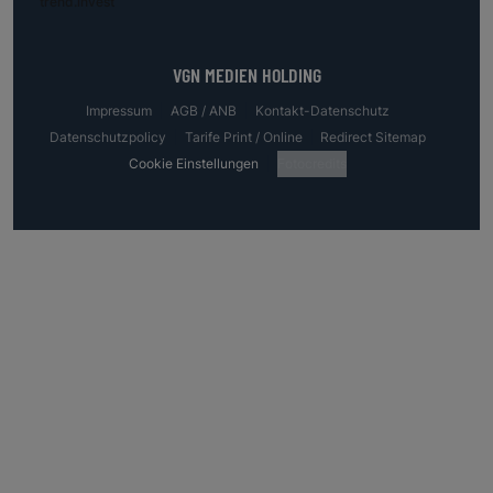
trend.invest
VGN MEDIEN HOLDING
Impressum
AGB / ANB
Kontakt-Datenschutz
Datenschutzpolicy
Tarife Print / Online
Redirect Sitemap
Cookie Einstellungen
Fotocredits