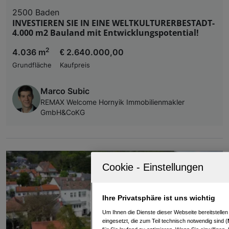
2500 Baden
INVESTIEREN SIE IN EINE WELTKULTURERBESTADT-
4.000 m2 Bauland mit Entwicklungspotential!
2
4.036 m
€ 2.640.000,00
Grundfläche
Kaufpreis
Marco Subic
REMAX Welcome Hornyik Immobilienmakler
GmbH&CoKG
Ihre Privatsphäre ist uns wichtig
Um Ihnen die Dienste dieser Webseite bereitstelle
eingesetzt, die zum Teil technisch notwendig sind (