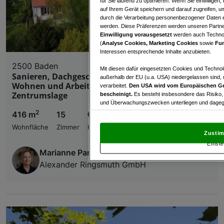
für Sie laufend zu optimieren. Wenn Sie einwillige
auf Ihrem Gerät speichern und darauf zugreifen, um
durch die Verarbeitung personenbezogener Daten e
werden. Diese Präferenzen werden unseren Partnern
Einwilligung vorausgesetzt
werden auch Technol
(
Analyse Cookies, Marketing Cookies
sowie
Fun
Interessen entsprechende Inhalte anzubieten.
2500 Baden
Mit diesen dafür eingesetzten Cookies und Technol
Sanieren, Dachgeschoss ausbauen und danach
außerhalb der EU (u.a. USA) niedergelassen sind,
Wohnen und Arbeiten in bester Badener
verarbeitet.
Den USA wird vom Europäischen Ge
Zentrumslage
bescheinigt.
Es besteht insbesondere das Risiko,
und Überwachungszwecken unterliegen und dagege
2
416 m
15
€ 1.090.000,00
Mit Klick auf „Zustimmen & fortfahren“ willig
Wohnfläche
Zimmer
Kaufpreis
von Drittanbietern (auch aus USA) ein.
In den Ei
Zustim
und Widerspruch gegen die Verarbeitung auf der Gr
Einste
„Cookie Einstellungen“, die sich auf jeder Seite unt
Marianne Pargan
Alexander Ringsmuth GmbH
Wir und unsere Partner verarbeiten 
Verwendung genauer Standortdaten. Endgeräteeigens
Zugriff auf Informationen auf einem Endgerät. Per
und der Performance von Inhalten, Zielgruppenfo
Liste der Partner (Lieferanten)