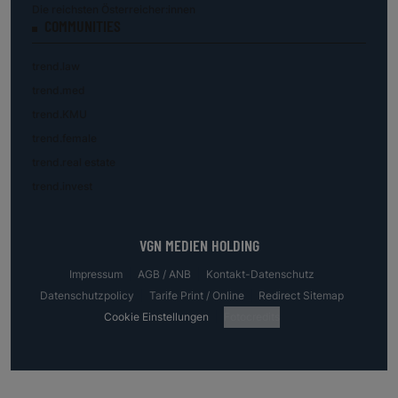
Die reichsten Österreicher:innen
COMMUNITIES
trend.law
trend.med
trend.KMU
trend.female
trend.real estate
trend.invest
VGN MEDIEN HOLDING
Impressum
AGB / ANB
Kontakt-Datenschutz
Datenschutzpolicy
Tarife Print / Online
Redirect Sitemap
Cookie Einstellungen
Fotocredits