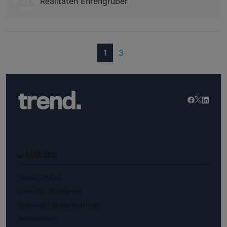
Realitäten Ehrengruber
(current)
1
3
RANKINGS
trend.TOP500
trend.Top Arbeitgeber
Österreichs beste Start-Ups
Kunstranking