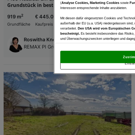
(
Analyse Cookies, Marketing Cookies
sowie
Fun
Grundstück in bester Lage
Interessen entsprechende Inhalte anzubieten.
2
919 m
€ 445.000,00
Mit diesen dafür eingesetzten Cookies und Technol
außerhalb der EU (u.a. USA) niedergelassen sind,
Grundfläche
Kaufpreis
verarbeitet.
Den USA wird vom Europäischen Ge
bescheinigt.
Es besteht insbesondere das Risiko,
Roswitha Knebelreiter
und Überwachungszwecken unterliegen und dagege
REMAX PI Gruppe
Mit Klick auf „Zustimmen & fortfahren“ willig
von Drittanbietern (auch aus USA) ein.
In den Ei
Zustim
und Widerspruch gegen die Verarbeitung auf der Gr
Einste
„Cookie Einstellungen“, die sich auf jeder Seite unt
Wir und unsere Partner verarbeiten 
Verwendung genauer Standortdaten. Endgeräteeigens
Zugriff auf Informationen auf einem Endgerät. Per
und der Performance von Inhalten, Zielgruppenfo
Liste der Partner (Lieferanten)