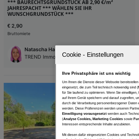
*** BAURECHTSGRUNDSTÜCK AB 2,90 €/m²
JAHRESPACHT *** WÄHLEN SIE IHR
WUNSCHGRUNDSTÜCK ***
€ 2,90
Bruttomiete
Natascha Hamernik
TREND Immobilien
Ihre Privatsphäre ist uns wichtig
Um Ihnen die Dienste dieser Webseite bereitstelle
eingesetzt, die zum Teil technisch notwendig sind (
für Sie laufend zu optimieren. Wenn Sie einwillige
auf Ihrem Gerät speichern und darauf zugreifen, um
durch die Verarbeitung personenbezogener Daten e
werden. Diese Präferenzen werden unseren Partnern
Einwilligung vorausgesetzt
werden auch Technol
(
Analyse Cookies, Marketing Cookies
sowie
Fun
Interessen entsprechende Inhalte anzubieten.
Mit diesen dafür eingesetzten Cookies und Technol