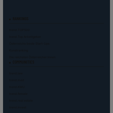
RANKINGS
trend.TOP500
trend.Top Arbeitgeber
Österreichs beste Start-Ups
Kunstranking
Die reichsten Österreicher:innen
COMMUNITIES
trend.law
trend.med
trend.KMU
trend.female
trend.real estate
trend.invest