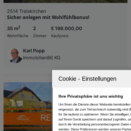
2514 Traiskirchen
Sicher anlegen mit Wohlfühlbonus!
2
35 m
2
€ 199.000,00
Wohnfläche
Zimmer
Kaufpreis
Karl Popp
Immobilien86 KG
Ihre Privatsphäre ist uns wichtig
Um Ihnen die Dienste dieser Webseite bereitstelle
eingesetzt, die zum Teil technisch notwendig sind (
für Sie laufend zu optimieren. Wenn Sie einwillige
auf Ihrem Gerät speichern und darauf zugreifen, um
durch die Verarbeitung personenbezogener Daten e
werden. Diese Präferenzen werden unseren Partnern