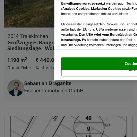
Einwilligung vorausgesetzt
werden auch Technol
(
Analyse Cookies, Marketing Cookies
sowie
Fun
Interessen entsprechende Inhalte anzubieten.
Mit diesen dafür eingesetzten Cookies und Technol
außerhalb der EU (u.a. USA) niedergelassen sind,
verarbeitet.
Den USA wird vom Europäischen Ge
2514 Traiskirchen
bescheinigt.
Es besteht insbesondere das Risiko,
Großzügiges Baugrundstück in ruhiger
und Überwachungszwecken unterliegen und dagege
Siedlungslage - Wohnen mit Lebensqualität !
Mit Klick auf „Zustimmen & fortfahren“ willig
2
1.198 m
€ 449.000,00
von Drittanbietern (auch aus USA) ein.
In den Ei
Zustim
und Widerspruch gegen die Verarbeitung auf der Gr
Grundfläche
Kaufpreis
Einste
„Cookie Einstellungen“, die sich auf jeder Seite unt
Sebastian Draganits
Wir und unsere Partner verarbeiten 
Fischer Immobilien GmbH.
Verwendung genauer Standortdaten. Endgeräteeigens
Zugriff auf Informationen auf einem Endgerät. Per
und der Performance von Inhalten, Zielgruppenfo
Liste der Partner (Lieferanten)