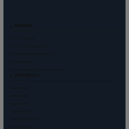
RANKINGS
trend.TOP500
trend.Top Arbeitgeber
Österreichs beste Start-Ups
Kunstranking
Die reichsten Österreicher:innen
COMMUNITIES
trend.law
trend.med
trend.KMU
trend.female
trend.real estate
trend.invest