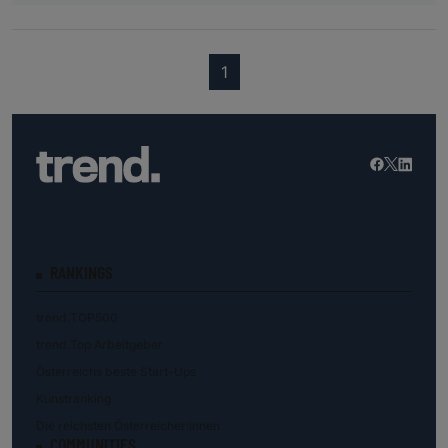
(current)
1
RANKINGS
trend.TOP500
trend.Top Arbeitgeber
Österreichs beste Start-Ups
Kunstranking
Die reichsten Österreicher:innen
COMMUNITIES