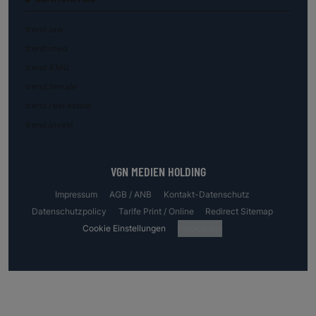
trend.law
trend.med
trend.KMU
trend.female
trend.real estate
trend.invest
VGN MEDIEN HOLDING
Impressum
AGB / ANB
Kontakt-Datenschutz
Datenschutzpolicy
Tarife Print / Online
Redirect Sitemap
Cookie Einstellungen
Fotocredits