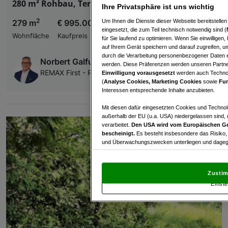
280 m² Rohbau, Terrasse und 10 Stellplätzen!
Ihre Privatsphäre ist uns wichtig
2
Um Ihnen die Dienste dieser Webseite bereitstelle
279 m
€ 995.000,00
eingesetzt, die zum Teil technisch notwendig sind (
Wohnfläche
Kaufpreis
für Sie laufend zu optimieren. Wenn Sie einwillige
auf Ihrem Gerät speichern und darauf zugreifen, um
durch die Verarbeitung personenbezogener Daten e
Norbert Galfusz
werden. Diese Präferenzen werden unseren Partnern
REMAX First - REM Immobilienmakler GmbH & Co KG
Einwilligung vorausgesetzt
werden auch Technol
(
Analyse Cookies, Marketing Cookies
sowie
Fun
Interessen entsprechende Inhalte anzubieten.
Mit diesen dafür eingesetzten Cookies und Technol
außerhalb der EU (u.a. USA) niedergelassen sind,
verarbeitet.
Den USA wird vom Europäischen Ge
bescheinigt.
Es besteht insbesondere das Risiko,
und Überwachungszwecken unterliegen und dagege
Mit Klick auf „Zustimmen & fortfahren“ willig
von Drittanbietern (auch aus USA) ein.
In den Ei
Zustim
und Widerspruch gegen die Verarbeitung auf der Gr
Einste
„Cookie Einstellungen“, die sich auf jeder Seite unt
Wir und unsere Partner verarbeiten 