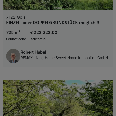
Verwendung genauer Standortdaten. Endgeräteeigens
Zugriff auf Informationen auf einem Endgerät. Per
und der Performance von Inhalten, Zielgruppenfo
Liste der Partner (Lieferanten)
7122 Gols
EINZEL- oder DOPPELGRUNDSTÜCK möglich !!
2
725 m
€ 222.222,00
Grundfläche
Kaufpreis
Robert Habel
REMAX Living Home Sweet Home Immobilien GmbH