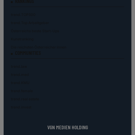
RANKINGS
trend.TOP500
trend.Top Arbeitgeber
Österreichs beste Start-Ups
Kunstranking
Die reichsten Österreicher:innen
COMMUNITIES
trend.law
trend.med
trend.KMU
trend.female
trend.real estate
trend.invest
VGN MEDIEN HOLDING