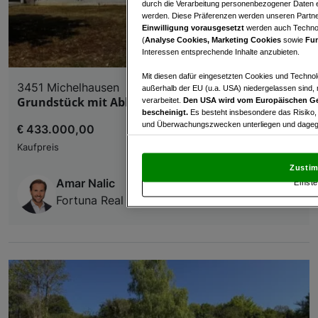
durch die Verarbeitung personenbezogener Daten e
werden. Diese Präferenzen werden unseren Partnern
Einwilligung vorausgesetzt
werden auch Technol
(
Analyse Cookies, Marketing Cookies
sowie
Fun
Interessen entsprechende Inhalte anzubieten.
Mit diesen dafür eingesetzten Cookies und Technol
3451 Michelhausen
außerhalb der EU (u.a. USA) niedergelassen sind,
Grundstück mit Abbruchhaus in Michelhausen
verarbeitet.
Den USA wird vom Europäischen Ge
bescheinigt.
Es besteht insbesondere das Risiko,
und Überwachungszwecken unterliegen und dagege
€ 433.000,00
Kaufpreis
Mit Klick auf „Zustimmen & fortfahren“ willig
von Drittanbietern (auch aus USA) ein.
In den Ei
Zustim
und Widerspruch gegen die Verarbeitung auf der Gr
Amar Nalic
Einste
„Cookie Einstellungen“, die sich auf jeder Seite unt
Fortuna Real GmbH & Co KG
Wir und unsere Partner verarbeiten 
Verwendung genauer Standortdaten. Endgeräteeigens
Zugriff auf Informationen auf einem Endgerät. Per
und der Performance von Inhalten, Zielgruppenfo
Liste der Partner (Lieferanten)