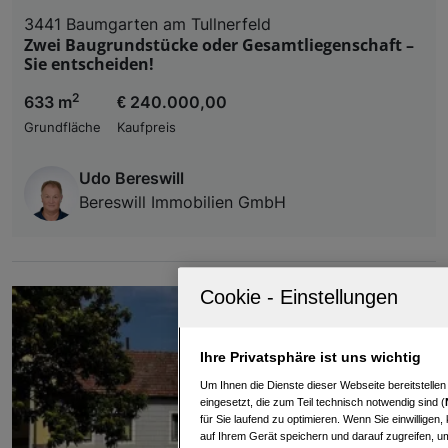
3441 Baumgarten am Tullnerfeld
Zwei Baugrundstücke oder Gesamtliegenschaft –
Sie entscheiden!
2
633 m
€ 240.000,00
Grundfläche
Kaufpreis
Udo Bereswill
Bereswill Immobilien GmbH
Ihre Privatsphäre ist uns wichtig
Um Ihnen die Dienste dieser Webseite bereitstelle
eingesetzt, die zum Teil technisch notwendig sind (
für Sie laufend zu optimieren. Wenn Sie einwillige
auf Ihrem Gerät speichern und darauf zugreifen, um