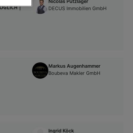
Nicolas Putzlager
ÖGLICH |
DECUS Immobilien GmbH
von oder Zugriff
und der
Markus Augenhammer
Boubeva Makler GmbH
Ingrid Köck