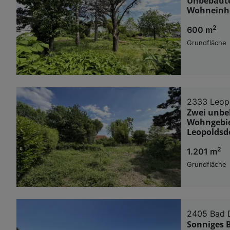
Unbebaute
Wohneinhe
2
600 m
Grundfläche
2333 Leop
Zwei unbe
Wohngebie
Leopoldsdo
2
1.201 m
Grundfläche
2405 Bad 
Sonniges 