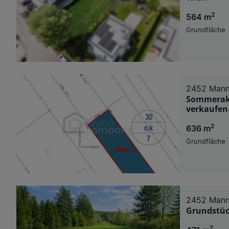
2
564 m
Grundfläche
2452 Mann
Sommerakt
verkaufen
2
636 m
Grundfläche
2452 Mann
Grundstück
2