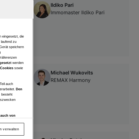
Ildiko Pari
Immomaster Ildiko Pari
 eingesetzt, die
e laufend zu
 Gerät speichern
g
Präferenzen
gesetzt
werden
 Cookies
sowie
Michael Wukovits
REMAX Harmony
Teil auch
erarbeitet.
Den
 besteht
ngszwecken
d auch von
en und
 auf „Cookie
en verwalten