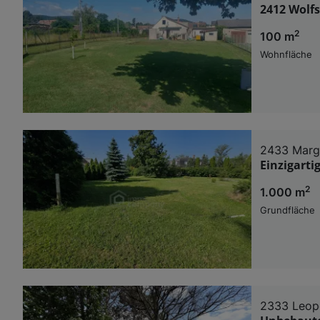
2412 Wolf
2
100 m
Wohnfläche
2433 Marg
Einzigart
2
1.000 m
Grundfläche
2333 Leop