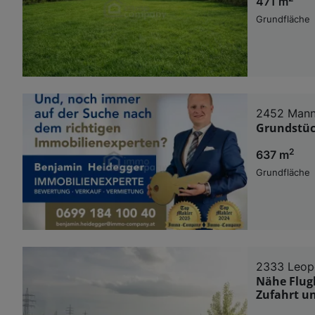
471 m
Grundfläche
2452 Mann
Grundstück
2
637 m
Grundfläche
2333 Leop
Nähe Flug
Zufahrt u