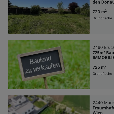
den Donau
2
720 m
Grundfläche
2460 Bruck
725m² Bau
IMMOBILI
2
725 m
Grundfläche
2440 Moos
Traumhaft
Wien