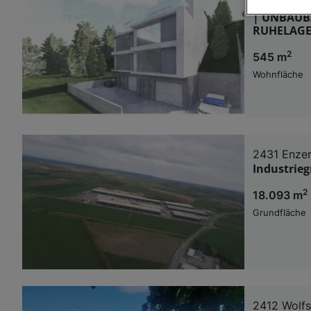
2326 Lanz
| UNBAUB
Wir und u
RUHELAGE
Verwendung g
2
545 m
auf Informat
Performance 
Wohnfläche
Liste der Pa
2431 Enzer
Industrie
2
18.093 m
Grundfläche
2412 Wolfs