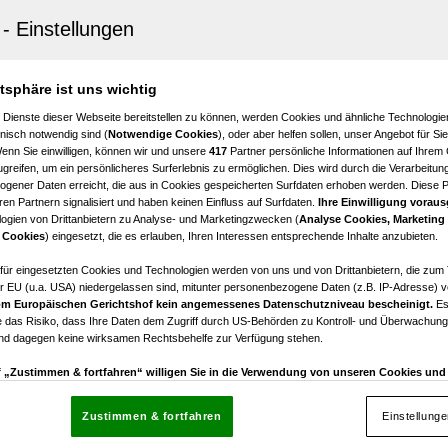
oldsdorf
ngfristig zu mieten & Hallenbau möglich
€ 8.700,00
atsphäre ist uns wichtig
Bruttomiete
 Dienste dieser Webseite bereitstellen zu können, werden Cookies und ähnliche Technologien
nisch notwendig sind (
Notwendige Cookies
), oder aber helfen sollen, unser Angebot für Si
Wenn Sie einwilligen, können wir und unsere
417
Partner persönliche Informationen auf Ihrem
greifen, um ein persönlicheres Surferlebnis zu ermöglichen. Dies wird durch die Verarbeitun
gener Daten erreicht, die aus in Cookies gespeicherten Surfdaten erhoben werden. Diese 
en Partnern signalisiert und haben keinen Einfluss auf Surfdaten.
Ihre Einwilligung voraus
ogien von Drittanbietern zu Analyse- und Marketingzwecken (
Analyse Cookies, Marketing
enberg
 Cookies
) eingesetzt, die es erlauben, Ihren Interessen entsprechende Inhalte anzubieten.
 in ruhiger Lage - Ihr Platz zum Wohlfühlen!
afür eingesetzten Cookies und Technologien werden von uns und von Drittanbietern, die zum 
r EU (u.a. USA) niedergelassen sind, mitunter personenbezogene Daten (z.B. IP-Adresse) v
€ 99.000,00
m Europäischen Gerichtshof kein angemessenes Datenschutzniveau bescheinigt.
Es
Kaufpreis
 das Risiko, dass Ihre Daten dem Zugriff durch US-Behörden zu Kontroll- und Überwachu
und dagegen keine wirksamen Rechtsbehelfe zur Verfügung stehen.
uf „Zustimmen & fortfahren“ willigen Sie in die Verwendung von unseren Cookies un
rn (auch aus USA) ein.
In den Einstellungen können Sie jederzeit Ihre Präferenzen verwalt
gegen die Verarbeitung auf der Grundlage berechtigter Interessen einlegen. Klicken Sie dazu
Zustimmen & fortfahren
Einstellung
“, die sich auf jeder Seite unten im Footer befinden.