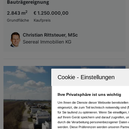
Bauträgereignung
2
2.843 m
€ 1.250.000,00
Grundfläche
Kaufpreis
Christian Rittsteuer, MSc
Seereal Immobilien KG
Ihre Privatsphäre ist uns wichtig
Um Ihnen die Dienste dieser Webseite bereitstelle
eingesetzt, die zum Teil technisch notwendig sind (
für Sie laufend zu optimieren. Wenn Sie einwillige
auf Ihrem Gerät speichern und darauf zugreifen, um
durch die Verarbeitung personenbezogener Daten e
werden. Diese Präferenzen werden unseren Partnern