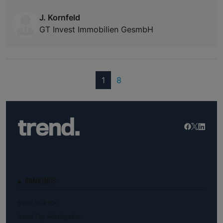
J. Kornfeld
GT Invest Immobilien GesmbH
(current)
1
8
RANKINGS
trend.TOP500
trend.Top Arbeitgeber