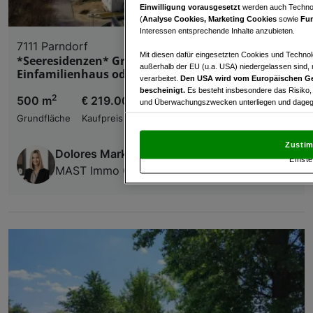
Einwilligung vorausgesetzt
werden auch Technol
(
Analyse Cookies, Marketing Cookies
sowie
Fun
Interessen entsprechende Inhalte anzubieten.
7111 Parndorf
Mit diesen dafür eingesetzten Cookies und Technol
*Seeresidenzen* Grundstück für ein
außerhalb der EU (u.a. USA) niedergelassen sind,
Einfamilienhaus oder Doppelhaus!
verarbeitet.
Den USA wird vom Europäischen Ge
bescheinigt.
Es besteht insbesondere das Risiko,
2
500 m
€ 219.000,00
und Überwachungszwecken unterliegen und dagege
Grundfläche
Kaufpreis
Mit Klick auf „Zustimmen & fortfahren“ willig
von Drittanbietern (auch aus USA) ein.
In den Ei
Zustim
und Widerspruch gegen die Verarbeitung auf der Gr
Dolores Markovic
Einste
„Cookie Einstellungen“, die sich auf jeder Seite unt
MAST Immo GmbH
Wir und unsere Partner verarbeiten 
Verwendung genauer Standortdaten. Endgeräteeigens
Zugriff auf Informationen auf einem Endgerät. Per
und der Performance von Inhalten, Zielgruppenfo
Liste der Partner (Lieferanten)