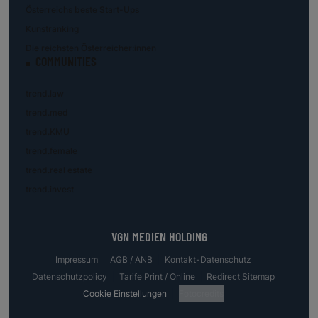
Österreichs beste Start-Ups
Kunstranking
Die reichsten Österreicher:innen
COMMUNITIES
trend.law
trend.med
trend.KMU
trend.female
trend.real estate
trend.invest
VGN MEDIEN HOLDING
Impressum
AGB / ANB
Kontakt-Datenschutz
Datenschutzpolicy
Tarife Print / Online
Redirect Sitemap
Cookie Einstellungen
Fotocredits